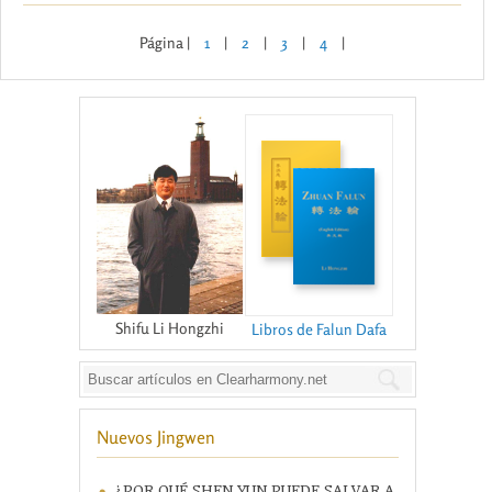
Página |
1
|
2
|
3
|
4
|
Shifu Li Hongzhi
Libros de Falun Dafa
Nuevos Jingwen
¿POR QUÉ SHEN YUN PUEDE SALVAR A