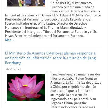
Chino (PCCh), el Parlamento
Europeo celebró una rueda de
prensa sobre derechos humanos y
la libertad de creencia en China. El Sr. Edward McMillan-Scott, vice
Presidente del Parlamento Europeo presidía la conferencia.
Fueron invitados el Sr. Willy Fautre, Director de Derechos
Humanos sin fronteras; el Sr. Thomas Mann, diputado y
Presidente del Intergrupo Tíbet del Parlamento Europeo y el Sr.
Istvan Szent-Ivanyi, miembro del Parlamento Europeo.
Más ...
El Ministerio de Asuntos Exteriores alemán responde a
una petición de información sobre la situación de Jiang
Renzhang
2005-07-23
Jiang Renzheng, su mujer y sus dos
hijos practicaban Falun Gong en
Alemania. La familia fue deportada
a China por el gobierno alemán
que declaró que la familia no
arriesgaba la persecución
regresando a su país natal. A su
llegada a China, Jiang fue
interrogado y encarcelado más