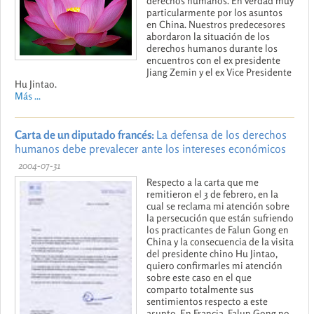
derechos humanos. En verdad muy
particularmente por los asuntos
en China. Nuestros predecesores
abordaron la situación de los
derechos humanos durante los
encuentros con el ex presidente
Jiang Zemin y el ex Vice Presidente
Hu Jintao.
Más ...
Carta de un diputado francés:
La defensa de los derechos
humanos debe prevalecer ante los intereses económicos
2004-07-31
Respecto a la carta que me
remitieron el 3 de febrero, en la
cual se reclama mi atención sobre
la persecución que están sufriendo
los practicantes de Falun Gong en
China y la consecuencia de la visita
del presidente chino Hu Jintao,
quiero confirmarles mi atención
sobre este caso en el que
comparto totalmente sus
sentimientos respecto a este
asunto. En Francia, Falun Gong no