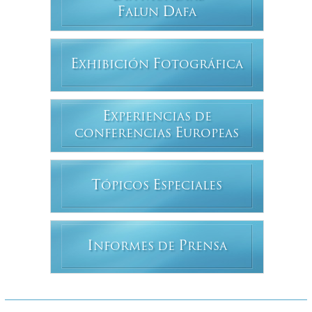
F
D
ALUN
AFA
E
F
XHIBICIÓN
OTOGRÁFICA
E
XPERIENCIAS DE
E
CONFERENCIAS
UROPEAS
T
E
ÓPICOS
SPECIALES
I
P
NFORMES DE
RENSA