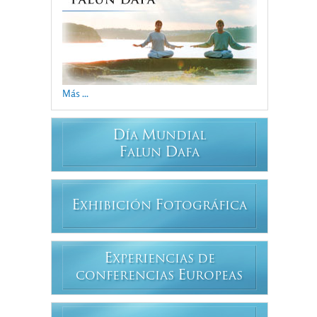
Más ...
D
M
ÍA
UNDIAL
F
D
ALUN
AFA
E
F
XHIBICIÓN
OTOGRÁFICA
E
XPERIENCIAS DE
E
CONFERENCIAS
UROPEAS