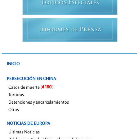
T
E
ÓPICOS
SPECIALES
I
P
NFORMES DE
RENSA
INICIO
PERSECUCIÓN EN CHINA
Casos de muerte (
)
Torturas
Detenciones y encarcelamientos
Otros
NOTICIAS DE EUROPA
Últimas Noticias