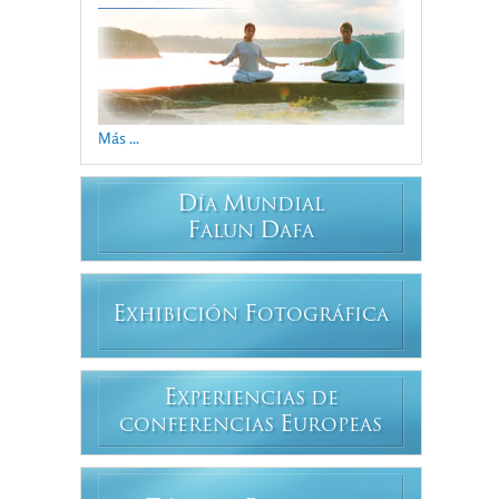
Más ...
D
M
ÍA
UNDIAL
F
D
ALUN
AFA
E
F
XHIBICIÓN
OTOGRÁFICA
E
XPERIENCIAS DE
E
CONFERENCIAS
UROPEAS