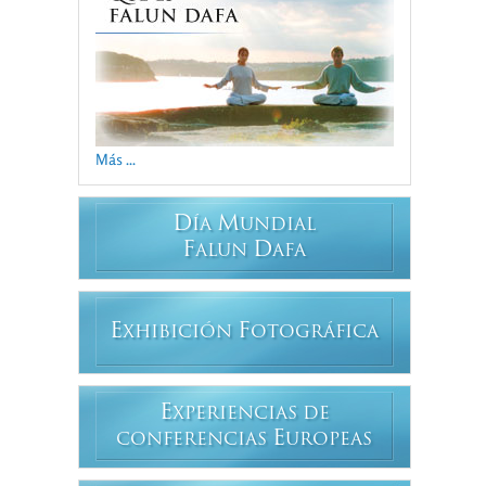
Más ...
D
M
ÍA
UNDIAL
F
D
ALUN
AFA
E
F
XHIBICIÓN
OTOGRÁFICA
E
XPERIENCIAS DE
E
CONFERENCIAS
UROPEAS