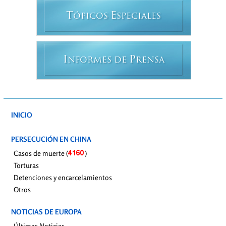
T
E
ÓPICOS
SPECIALES
I
P
NFORMES DE
RENSA
INICIO
PERSECUCIÓN EN CHINA
Casos de muerte (
)
Torturas
Detenciones y encarcelamientos
Otros
NOTICIAS DE EUROPA
Últimas Noticias