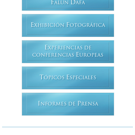
F
D
ALUN
AFA
E
F
XHIBICIÓN
OTOGRÁFICA
E
XPERIENCIAS DE
E
CONFERENCIAS
UROPEAS
T
E
ÓPICOS
SPECIALES
I
P
NFORMES DE
RENSA