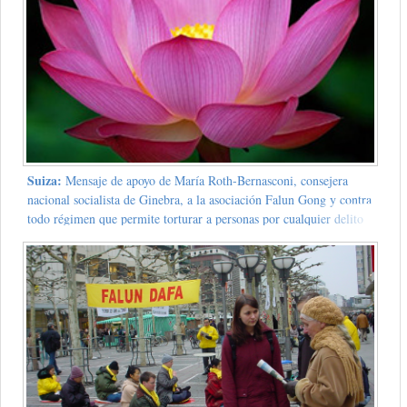
Suiza:
Mensaje de apoyo de María Roth-Bernasconi, consejera
nacional socialista de Ginebra, a la asociación Falun Gong y contra
todo régimen que permite torturar a personas por cualquier delito
hecho o supuesto