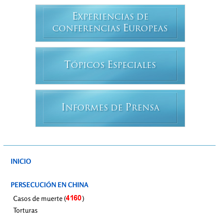
E
XPERIENCIAS DE
E
CONFERENCIAS
UROPEAS
T
E
ÓPICOS
SPECIALES
I
P
NFORMES DE
RENSA
INICIO
PERSECUCIÓN EN CHINA
Casos de muerte (
)
Torturas