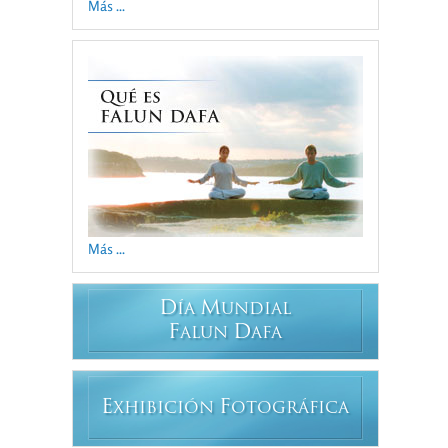
Más ...
Más ...
D
M
ÍA
UNDIAL
F
D
ALUN
AFA
E
F
XHIBICIÓN
OTOGRÁFICA