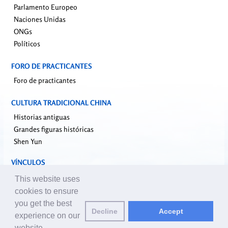
Parlamento Europeo
Naciones Unidas
ONGs
Políticos
FORO DE PRACTICANTES
Foro de practicantes
CULTURA TRADICIONAL CHINA
Historias antiguas
Grandes figuras históricas
Shen Yun
VÍNCULOS
falundafa.org
This website uses
faluninfo.net
cookies to ensure
minghui.org
you get the best
Decline
Accept
pureinsight.org
experience on our
website.