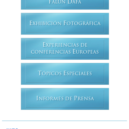
F
D
ALUN
AFA
E
F
XHIBICIÓN
OTOGRÁFICA
E
XPERIENCIAS DE
E
CONFERENCIAS
UROPEAS
T
E
ÓPICOS
SPECIALES
I
P
NFORMES DE
RENSA