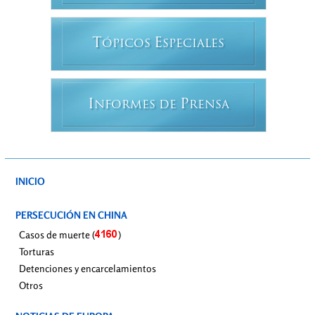
T
E
ÓPICOS
SPECIALES
I
P
NFORMES DE
RENSA
INICIO
PERSECUCIÓN EN CHINA
Casos de muerte (
)
Torturas
Detenciones y encarcelamientos
Otros