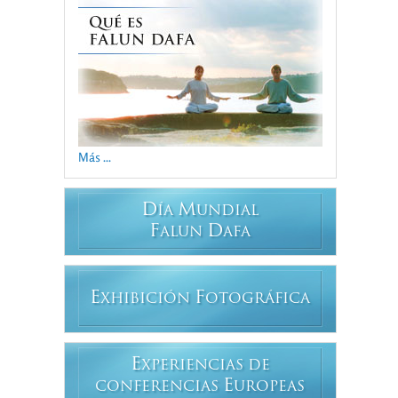
Más ...
D
M
ÍA
UNDIAL
F
D
ALUN
AFA
E
F
XHIBICIÓN
OTOGRÁFICA
E
XPERIENCIAS DE
E
CONFERENCIAS
UROPEAS