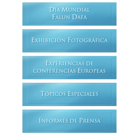
D
M
ÍA
UNDIAL
F
D
ALUN
AFA
E
F
XHIBICIÓN
OTOGRÁFICA
E
XPERIENCIAS DE
E
CONFERENCIAS
UROPEAS
T
E
ÓPICOS
SPECIALES
I
P
NFORMES DE
RENSA