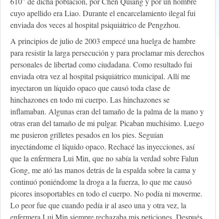
610” de dicha población, por Chen Quiang y por un hombre
cuyo apellido era Liao. Durante el encarcelamiento ilegal fui
enviada dos veces al hospital psiquiátrico de Pengzhou.
A principios de julio de 2003 empecé una huelga de hambre
para resistir la larga persecución y para proclamar mis derechos
personales de libertad como ciudadana. Como resultado fui
enviada otra vez al hospital psiquiátrico municipal. Allí me
inyectaron un líquido opaco que causó toda clase de
hinchazones en todo mi cuerpo. Las hinchazones se
inflamaban. Algunas eran del tamaño de la palma de la mano y
otras eran del tamaño de mi pulgar. Picaban muchísimo. Luego
me pusieron grilletes pesados en los pies. Seguían
inyectándome el líquido opaco. Rechacé las inyecciones, así
que la enfermera Lui Min, que no sabía la verdad sobre Falun
Gong, me ató las manos detrás de la espalda sobre la cama y
continuó poniéndome la droga a la fuerza, lo que me causó
picores insoportables en todo el cuerpo. No podía ni moverme.
Lo peor fue que cuando pedía ir al aseo una y otra vez, la
enfermera Lui Min siempre rechazaba mis peticiones. Después