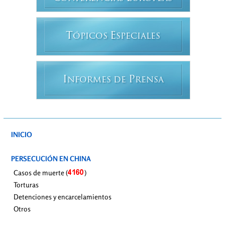
T
E
ÓPICOS
SPECIALES
I
P
NFORMES DE
RENSA
INICIO
PERSECUCIÓN EN CHINA
Casos de muerte (
)
Torturas
Detenciones y encarcelamientos
Otros