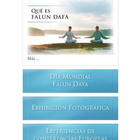
Más ...
D
M
ÍA
UNDIAL
F
D
ALUN
AFA
E
F
XHIBICIÓN
OTOGRÁFICA
E
XPERIENCIAS DE
E
CONFERENCIAS
UROPEAS