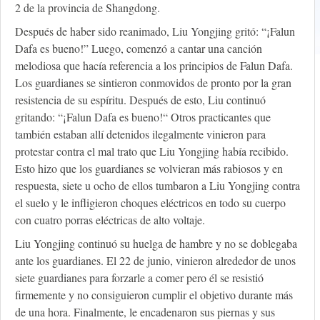
2 de la provincia de Shangdong.
Después de haber sido reanimado, Liu Yongjing gritó: “¡Falun
Dafa es bueno!” Luego, comenzó a cantar una canción
melodiosa que hacía referencia a los principios de Falun Dafa.
Los guardianes se sintieron conmovidos de pronto por la gran
resistencia de su espíritu. Después de esto, Liu continuó
gritando: “¡Falun Dafa es bueno!“ Otros practicantes que
también estaban allí detenidos ilegalmente vinieron para
protestar contra el mal trato que Liu Yongjing había recibido.
Esto hizo que los guardianes se volvieran más rabiosos y en
respuesta, siete u ocho de ellos tumbaron a Liu Yongjing contra
el suelo y le infligieron choques eléctricos en todo su cuerpo
con cuatro porras eléctricas de alto voltaje.
Liu Yongjing continuó su huelga de hambre y no se doblegaba
ante los guardianes. El 22 de junio, vinieron alrededor de unos
siete guardianes para forzarle a comer pero él se resistió
firmemente y no consiguieron cumplir el objetivo durante más
de una hora. Finalmente, le encadenaron sus piernas y sus