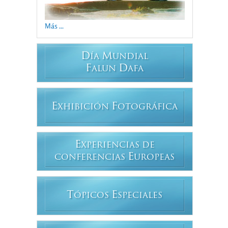
Más ...
D
M
ÍA
UNDIAL
F
D
ALUN
AFA
E
F
XHIBICIÓN
OTOGRÁFICA
E
XPERIENCIAS DE
E
CONFERENCIAS
UROPEAS
T
E
ÓPICOS
SPECIALES