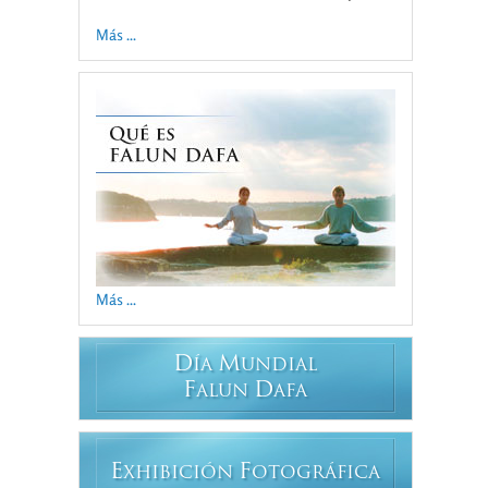
Más ...
Más ...
D
M
ÍA
UNDIAL
F
D
ALUN
AFA
E
F
XHIBICIÓN
OTOGRÁFICA