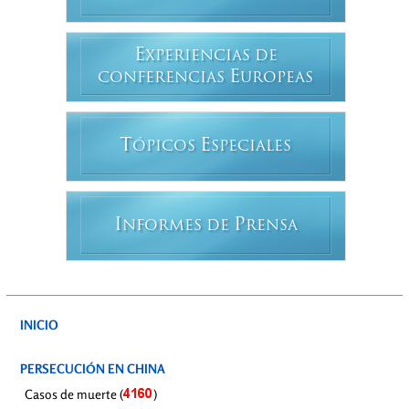
E
XPERIENCIAS DE
E
CONFERENCIAS
UROPEAS
T
E
ÓPICOS
SPECIALES
I
P
NFORMES DE
RENSA
INICIO
PERSECUCIÓN EN CHINA
Casos de muerte (
)