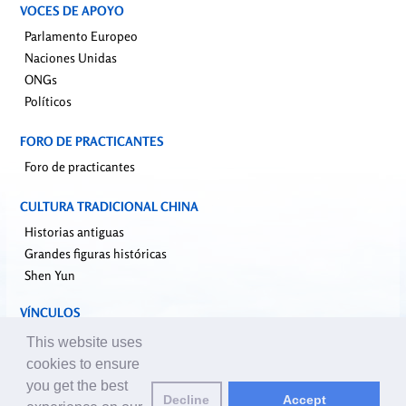
VOCES DE APOYO
Parlamento Europeo
Naciones Unidas
ONGs
Políticos
FORO DE PRACTICANTES
Foro de practicantes
CULTURA TRADICIONAL CHINA
Historias antiguas
Grandes figuras históricas
Shen Yun
VÍNCULOS
falundafa.org
This website uses
faluninfo.net
cookies to ensure
minghui.org
you get the best
Decline
Accept
pureinsight.org