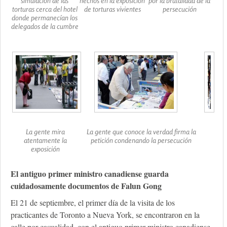
simulación de las
hechos en la exposición
por la brutalidad de la
torturas cerca del hotel
de torturas vivientes
persecución
donde permanecían los
delegados de la cumbre
La gente mira
La gente que conoce la verdad firma la
atentamente la
petición condenando la persecución
exposición
El antiguo primer ministro canadiense guarda
cuidadosamente documentos de Falun Gong
El 21 de septiembre, el primer día de la visita de los
practicantes de Toronto a Nueva York, se encontraron en la
calle por casualidad, con el antiguo primer ministro canadiense