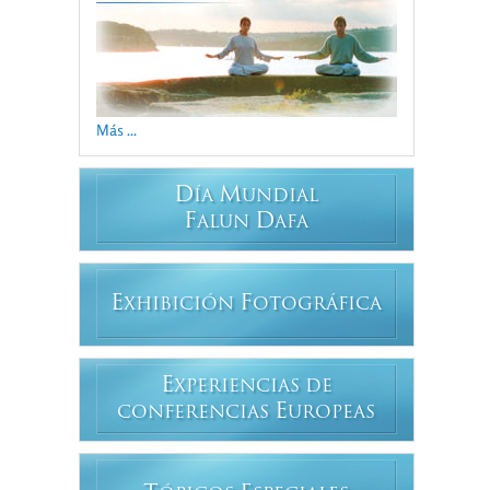
Más ...
D
M
ÍA
UNDIAL
F
D
ALUN
AFA
E
F
XHIBICIÓN
OTOGRÁFICA
E
XPERIENCIAS DE
E
CONFERENCIAS
UROPEAS