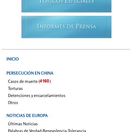
T
E
ÓPICOS
SPECIALES
I
P
NFORMES DE
RENSA
INICIO
PERSECUCIÓN EN CHINA
Casos de muerte (
)
Torturas
Detenciones y encarcelamientos
Otros
NOTICIAS DE EUROPA
Últimas Noticias
Palabras de Verdad-Benevolencia-Tolerancia