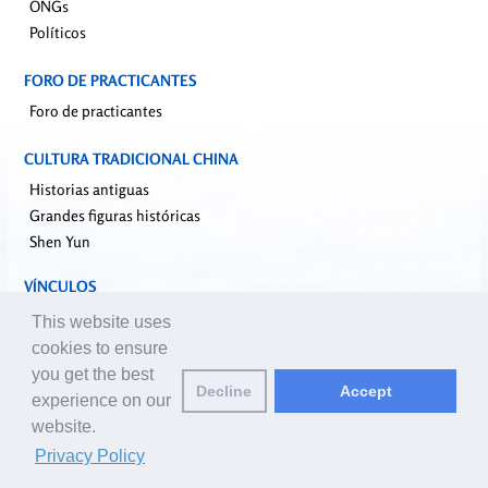
ONGs
Políticos
FORO DE PRACTICANTES
Foro de practicantes
CULTURA TRADICIONAL CHINA
Historias antiguas
Grandes figuras históricas
Shen Yun
VÍNCULOS
falundafa.org
This website uses
faluninfo.net
cookies to ensure
minghui.org
you get the best
Decline
Accept
pureinsight.org
experience on our
website.
Correo de editores:
editor@es.clearharmony.net
| © 2001-2026
Privacy Policy
ClearHarmony.net |
Privacy Policy