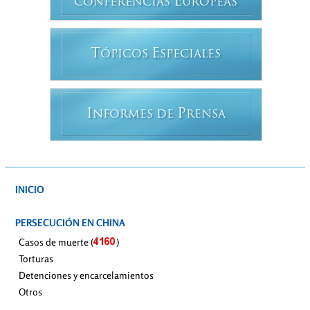
E
CONFERENCIAS
UROPEAS
T
E
ÓPICOS
SPECIALES
I
P
NFORMES DE
RENSA
INICIO
PERSECUCIÓN EN CHINA
Casos de muerte (
)
Torturas
Detenciones y encarcelamientos
Otros