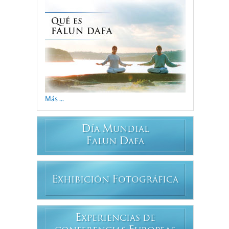
Más ...
D
M
ÍA
UNDIAL
F
D
ALUN
AFA
E
F
XHIBICIÓN
OTOGRÁFICA
E
XPERIENCIAS DE