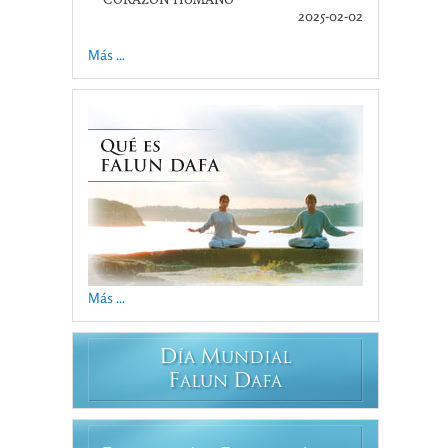
2025-02-02
Más ...
Más ...
D
M
ÍA
UNDIAL
F
D
ALUN
AFA