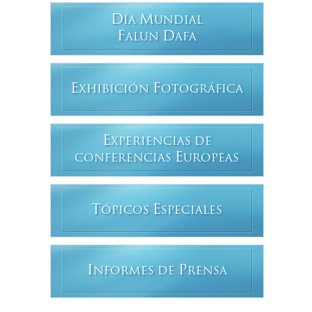
D
M
ÍA
UNDIAL
F
D
ALUN
AFA
E
F
XHIBICIÓN
OTOGRÁFICA
E
XPERIENCIAS DE
E
CONFERENCIAS
UROPEAS
T
E
ÓPICOS
SPECIALES
I
P
NFORMES DE
RENSA