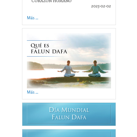
CORAZÓN HUMANO
2025-02-02
Más ...
Más ...
D
M
ÍA
UNDIAL
F
D
ALUN
AFA