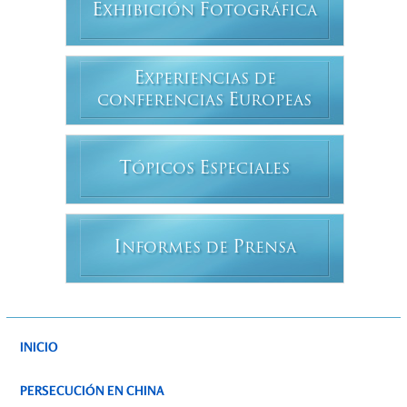
E
F
XHIBICIÓN
OTOGRÁFICA
E
XPERIENCIAS DE
E
CONFERENCIAS
UROPEAS
T
E
ÓPICOS
SPECIALES
I
P
NFORMES DE
RENSA
INICIO
PERSECUCIÓN EN CHINA