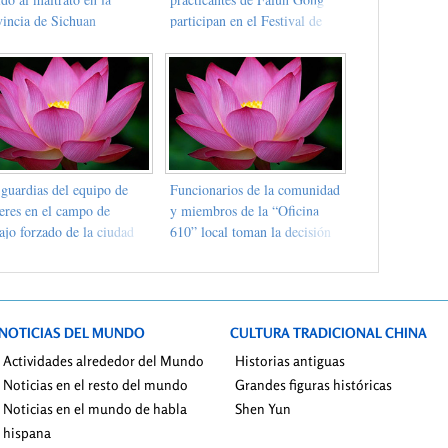
vincia de Sichuan
participan en el Festival de
Arte de Birmingham
 guardias del equipo de
Funcionarios de la comunidad
eres en el campo de
y miembros de la “Oficina
ajo forzado de la ciudad
610” local toman la decisión
Mudanjiang, provincia de
correcta
ongjiang, torturan a
ticantes de Falun Dafa
NOTICIAS DEL MUNDO
CULTURA TRADICIONAL CHINA
Actividades alrededor del Mundo
Historias antiguas
Noticias en el resto del mundo
Grandes figuras históricas
Noticias en el mundo de habla
Shen Yun
hispana