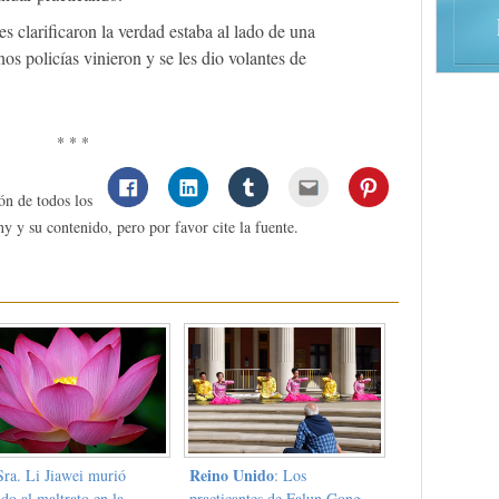
tes clarificaron la verdad estaba al lado de una
nos policías vinieron y se les dio volantes de
* * *
ón de todos los
y y su contenido, pero por favor cite la fuente.
Reino Unido
Sra. Li Jiawei murió
: Los
do al maltrato en la
practicantes de Falun Gong