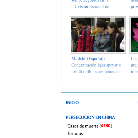
“División Especial de
pro
Educación” en el Campo de
Trabajos Forzados ciudad de
Handan, provincia de Hebei
Madrid (España):
Las
Concentración para apoyar a
muj
los 26 millones de renuncias
trab
al PCCh
de 
Heil
prac
INICIO
PERSECUCIÓN EN CHINA
Casos de muerte (
)
Torturas