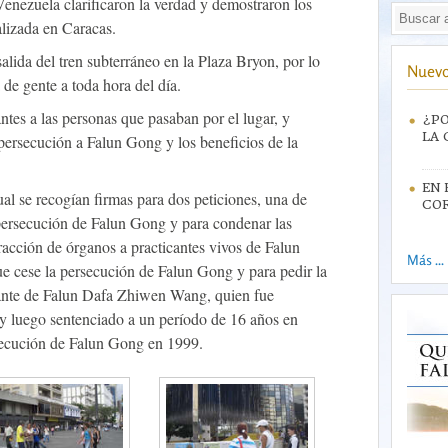
Venezuela clarificaron la verdad y demostraron los
alizada en Caracas.
lida del tren subterráneo en la Plaza Bryon, por lo
Nuevo
a de gente a toda hora del día.
ntes a las personas que pasaban por el lugar, y
¿PO
LA 
persecución a Falun Gong y los beneficios de la
EN 
l se recogían firmas para dos peticiones, una de
CO
a persecución de Falun Gong y para condenar las
acción de órganos a practicantes vivos de Falun
Más ...
ue cese la persecución de Falun Gong y para pedir la
icante de Falun Dafa Zhiwen Wang, quien fue
a y luego sentenciado a un período de 16 años en
secución de Falun Gong en 1999.