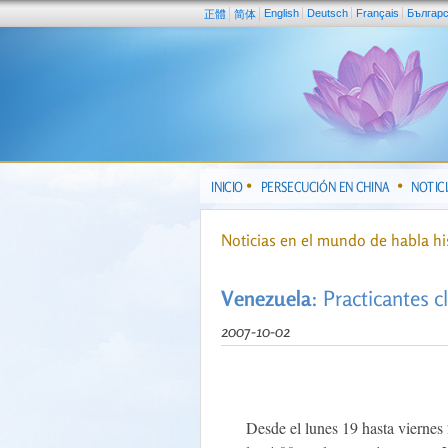
English
Deutsch
Français
Българ
正體
简体
INICIO
PERSECUCIÓN EN CHINA
NOTIC
Noticias en el mundo de habla h
Venezuela
: Practicantes c
2007-10-02
Desde el lunes 19 hasta viernes