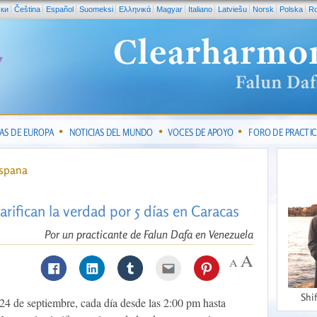
ски
Čeština
Español
Suomeksi
Ελληνικά
Magyar
Italiano
Latviešu
Norsk
Polska
R
IAS DE EUROPA
NOTICIAS DEL MUNDO
VOCES DE APOYO
FORO DE PRACTI
ispana
larifican la verdad por 5 días en Caracas
Por un practicante de Falun Dafa en Venezuela
Shi
 24 de septiembre, cada día desde las 2:00 pm hasta