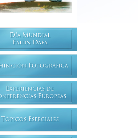
D
M
ÍA
UNDIAL
F
D
ALUN
AFA
F
HIBICIÓN
OTOGRÁFICA
E
XPERIENCIAS DE
E
ONFERENCIAS
UROPEAS
T
E
ÓPICOS
SPECIALES