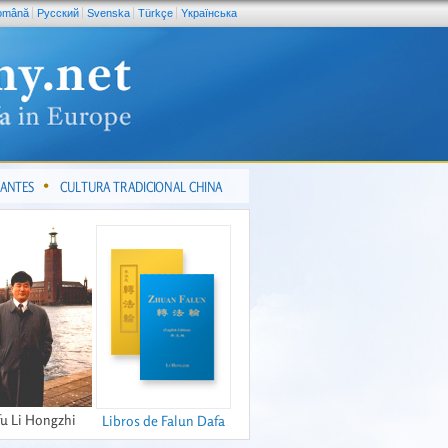
omână
Pусский
Svenska
Türkçe
Yкраїнська
CANTES
CULTURA TRADICIONAL CHINA
fu Li Hongzhi
Libros de Falun Dafa