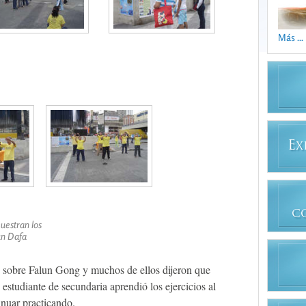
Más ...
E
X
C
uestran los
lun Dafa
 sobre Falun Gong y muchos de ellos dijeron que
 estudiante de secundaria aprendió los ejercicios al
nuar practicando.