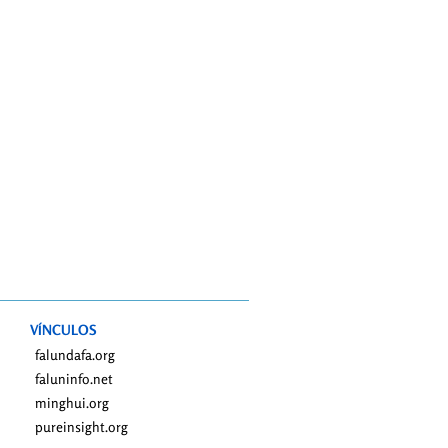
VÍNCULOS
falundafa.org
faluninfo.net
minghui.org
pureinsight.org