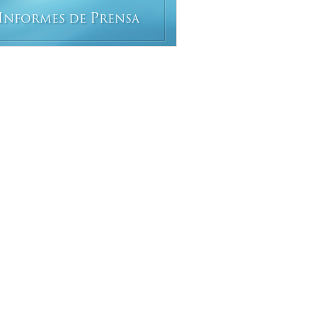
I
P
NFORMES DE
RENSA