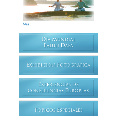
Más ...
D
M
ÍA
UNDIAL
F
D
ALUN
AFA
E
F
XHIBICIÓN
OTOGRÁFICA
E
XPERIENCIAS DE
E
CONFERENCIAS
UROPEAS
T
E
ÓPICOS
SPECIALES