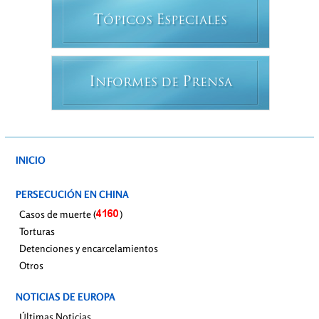
T
E
ÓPICOS
SPECIALES
I
P
NFORMES DE
RENSA
INICIO
PERSECUCIÓN EN CHINA
Casos de muerte (
)
Torturas
Detenciones y encarcelamientos
Otros
NOTICIAS DE EUROPA
Últimas Noticias