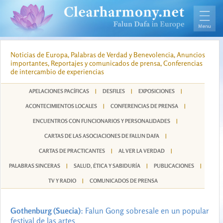
Noticias de Europa, Palabras de Verdad y Benevolencia, Anuncios
importantes, Reportajes y comunicados de prensa, Conferencias
de intercambio de experiencias
APELACIONES PACÍFICAS
|
DESFILES
|
EXPOSICIONES
|
ACONTECIMIENTOS LOCALES
|
CONFERENCIAS DE PRENSA
|
ENCUENTROS CON FUNCIONARIOS Y PERSONALIDADES
|
CARTAS DE LAS ASOCIACIONES DE FALUN DAFA
|
CARTAS DE PRACTICANTES
|
AL VER LA VERDAD
|
PALABRAS SINCERAS
|
SALUD, ÉTICA Y SABIDURÍA
|
PUBLICACIONES
|
TV Y RADIO
|
COMUNICADOS DE PRENSA
Gothenburg (Suecia)
: Falun Gong sobresale en un popular
festival de las artes