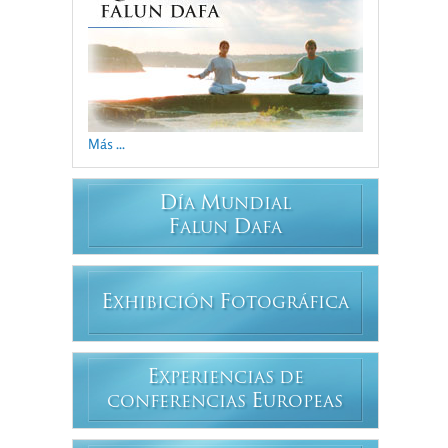
Más ...
D
M
ÍA
UNDIAL
F
D
ALUN
AFA
E
F
XHIBICIÓN
OTOGRÁFICA
E
XPERIENCIAS DE
E
CONFERENCIAS
UROPEAS