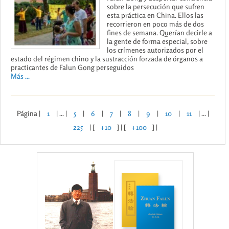
sobre la persecución que sufren
esta práctica en China. Ellos las
recorrieron en poco más de dos
fines de semana. Querían decirle a
la gente de forma especial, sobre
los crímenes autorizados por el
estado del régimen chino y la sustracción forzada de órganos a
practicantes de Falun Gong perseguidos
Más ...
Página |
1
| ... |
5
|
6
|
7
|
8
|
9
|
10
|
11
| ... |
225
| [
+10
] | [
+100
] |