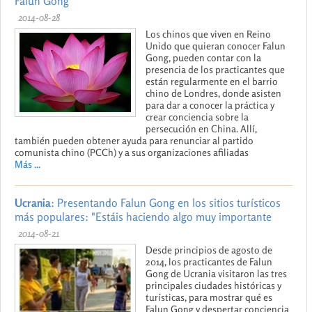
Falun Gong
2014-08-28
Los chinos que viven en Reino
Unido que quieran conocer Falun
Gong, pueden contar con la
presencia de los practicantes que
están regularmente en el barrio
chino de Londres, donde asisten
para dar a conocer la práctica y
crear conciencia sobre la
persecución en China. Allí,
también pueden obtener ayuda para renunciar al partido
comunista chino (PCCh) y a sus organizaciones afiliadas
Más ...
Ucrania
: Presentando Falun Gong en los sitios turísticos
más populares: "Estáis haciendo algo muy importante
2014-08-21
Desde principios de agosto de
2014, los practicantes de Falun
Gong de Ucrania visitaron las tres
principales ciudades históricas y
turísticas, para mostrar qué es
Falun Gong y despertar conciencia