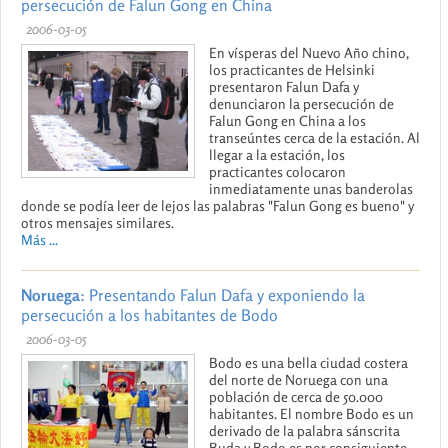
persecución de Falun Gong en China
2006-03-05
En vísperas del Nuevo Año chino,
los practicantes de Helsinki
presentaron Falun Dafa y
denunciaron la persecución de
Falun Gong en China a los
transeúntes cerca de la estación. Al
llegar a la estación, los
practicantes colocaron
inmediatamente unas banderolas
donde se podía leer de lejos las palabras "Falun Gong es bueno" y
otros mensajes similares.
Más ...
Noruega
: Presentando Falun Dafa y exponiendo la
persecución a los habitantes de Bodo
2006-03-05
Bodo es una bella ciudad costera
del norte de Noruega con una
población de cerca de 50.000
habitantes. El nombre Bodo es un
derivado de la palabra sánscrita
Buda y Bodo es por consiguiente