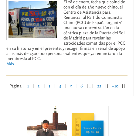
El 28 de enero, fecha que coincide
con el día de año nuevo chino, el
Centro de Asistencia para
Renunciar al Partido Comunista
Chino (PCC) de España organizó
una nueva concentración en la
céntrica plaza de la Puerta del Sol
de Madrid para revelar las
atrocidades cometidas por el PCC
en su historia y en el presente, y recoger firmas en señal de apoyo
a las más de 7.500.000 personas valientes que ya renunciaron la
membresía al PCC.
Más ...
Página |
1
|
2
|
3
|
4
|
5
|
6
| ... |
22
| [
+10
] |