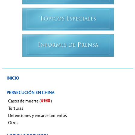
T
E
ÓPICOS
SPECIALES
I
P
NFORMES DE
RENSA
INICIO
PERSECUCIÓN EN CHINA
Casos de muerte (
)
Torturas
Detenciones y encarcelamientos
Otros