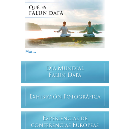
Más ...
D
M
ÍA
UNDIAL
F
D
ALUN
AFA
E
F
XHIBICIÓN
OTOGRÁFICA
E
XPERIENCIAS DE
E
CONFERENCIAS
UROPEAS