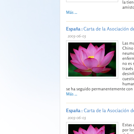
la tie
amist
Más ...
España :
Carta de la Asociación d
2003-06-03
Las mu
Chino 
neumon
enferm
no es 
través
desinf
cuesti
humani
se ha seguido permanentemente con l
Más ...
España :
Carta de la Asociación d
2003-06-03
Estas 
por lo