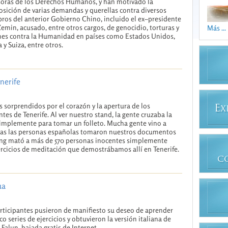
oras de los Derechos Humanos, y han motivado la
osición de varias demandas y querellas contra diversos
os del anterior Gobierno Chino, incluido el ex–presidente
Zemin, acusado, entre otros cargos, de genocidio, torturas y
Más ...
es contra la Humanidad en países como Estados Unidos,
a y Suiza, entre otros.
nerife
 sorprendidos por el corazón y la apertura de los
E
X
ntes de Tenerife. Al ver nuestro stand, la gente cruzaba la
simplemente para tomar un folleto. Mucha gente vino a
odas las personas españolas tomaron nuestros documentos
ang mató a más de 570 personas inocentes simplemente
ercicios de meditación que demostrábamos allí en Tenerife.
C
ua
rticipantes pusieron de manifiesto su deseo de aprender
nco series de ejercicios y obtuvieron la versión italiana de
Falun, bajada gratis de Internet.