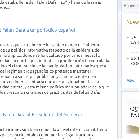
nda estaba llena de “Falun Dafa Hao” y llena de las risas
osas…
Nuevo
e Falun Dafa a un periódico español
¿PO
LA 
estras que actualmente ha venido dando el Gobierno
de su política informativa respecto de la epidemia de
ía atípica, donde se ha ocultado por varios meses la
EN 
edad, lo que ha posibilitado su proliferación incontrolada,
CO
sino el claro indicio de la manipulación informativa que a
 del régimen propagandístico pretende mantener
ormada a su propia población y al mundo entero en
Más ...
ones de índole sanitaria que afectan globalmente a la
dad entera, y esta misma política manipuladora es la que
os presuntos crímenes de practicantes de Falun Dafa.
e Falun Dafa al Presidente del Gobierno
actuaciones son bien conocida a nivel internacional, tanto
s países occidentales como por las Organizaciones