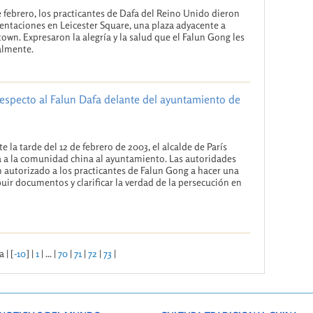
e febrero, los practicantes de Dafa del Reino Unido dieron
entaciones en Leicester Square, una plaza adyacente a
own. Expresaron la alegría y la salud que el Falun Gong les
almente.
especto al Falun Dafa delante del ayuntamiento de
e la tarde del 12 de febrero de 2003, el alcalde de París
a a la comunidad china al ayuntamiento. Las autoridades
 autorizado a los practicantes de Falun Gong a hacer una
buir documentos y clarificar la verdad de la persecución en
 | [
-10
] |
1
| ... |
70
|
71
|
72
|
73
|