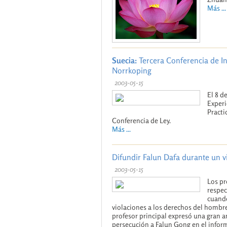
Más ...
Suecia:
Tercera Conferencia de I
Norrkoping
2003-05-15
El 8 d
Experi
Practi
Conferencia de Ley.
Más ...
Difundir Falun Dafa durante un v
2003-05-15
Los pr
respec
cuando
violaciones a los derechos del hombre
profesor principal expresó una gran an
persecución a Falun Gong en el infor