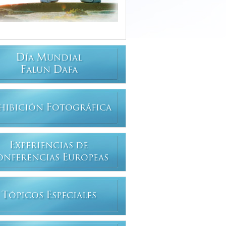
D
M
ÍA
UNDIAL
F
D
ALUN
AFA
F
HIBICIÓN
OTOGRÁFICA
E
XPERIENCIAS DE
E
ONFERENCIAS
UROPEAS
T
E
ÓPICOS
SPECIALES