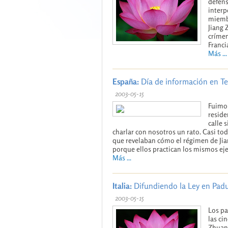
defens
interp
miembr
Jiang 
crímen
Franci
Más ...
España:
Día de información en Te
2003-05-15
Fuimos
reside
calle 
charlar con nosotros un rato. Casi t
que revelaban cómo el régimen de Ji
porque ellos practican los mismos ej
Más ...
Italia:
Difundiendo la Ley en Pad
2003-05-15
Los pa
las ci
Zhuan 