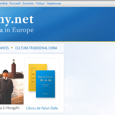
omână
Pусский
Svenska
Türkçe
Yкраїнська
CANTES
CULTURA TRADICIONAL CHINA
fu Li Hongzhi
Libros de Falun Dafa