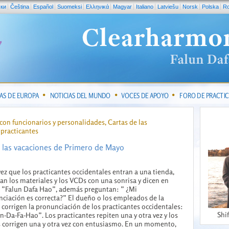
ски
Čeština
Español
Suomeksi
Ελληνικά
Magyar
Italiano
Latviešu
Norsk
Polska
R
IAS DE EUROPA
NOTICIAS DEL MUNDO
VOCES DE APOYO
FORO DE PRACTI
on funcionarios y personalidades, Cartas de las
 practicantes
n las vacaciones de Primero de Mayo
ez que los practicantes occidentales entran a una tienda,
an los materiales y los VCDs con una sonrisa y dicen en
 ”Falun Dafa Hao”, además preguntan: ” ¿Mi
ciación es correcta?” El dueño o los empleados de la
 corrigen la pronunciación de los practicantes occidentales:
Shi
n-Da-Fa-Hao”. Los practicantes repiten una y otra vez y los
 corrigen una y otra vez con entusiasmo. En un momento,