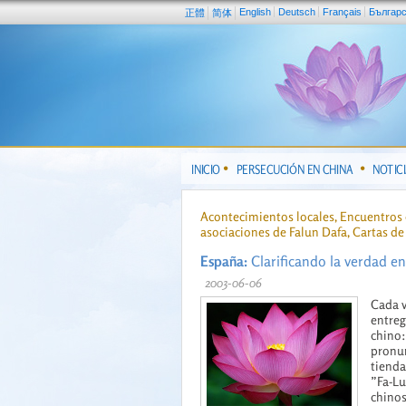
English
Deutsch
Français
Българ
正體
简体
INICIO
PERSECUCIÓN EN CHINA
NOTIC
Acontecimientos locales, Encuentros c
asociaciones de Falun Dafa, Cartas de
España:
Clarificando la verdad e
2003-06-06
Cada v
entreg
chino:
pronun
tienda
”Fa-Lu
chinos