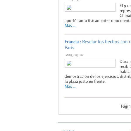
El 9 d
repres
Chinat
aportó tanto físicamente como ment
Más ...
Francia :
Revelar los hechos con r
París
2003-05-01
Durant
recibí
habían
demostración de los ejercicios, distri
la plaza justo en frente.
Más ...
Página