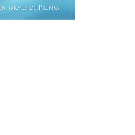
I
P
NFORMES DE
RENSA