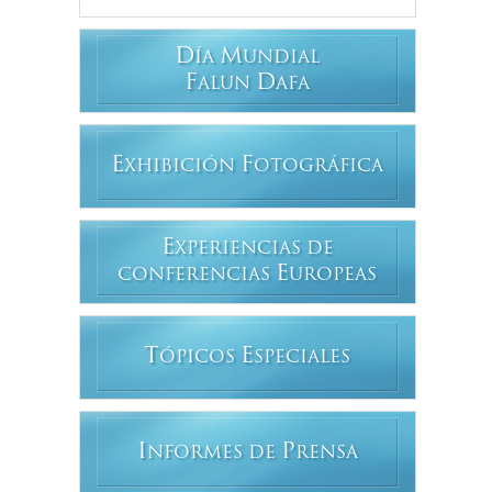
D
M
ÍA
UNDIAL
F
D
ALUN
AFA
E
F
XHIBICIÓN
OTOGRÁFICA
E
XPERIENCIAS DE
E
CONFERENCIAS
UROPEAS
T
E
ÓPICOS
SPECIALES
I
P
NFORMES DE
RENSA