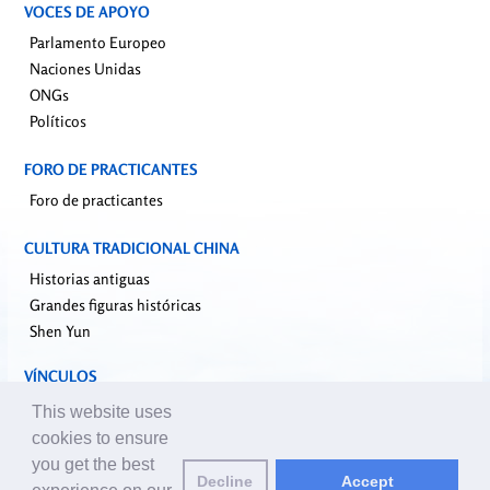
VOCES DE APOYO
Parlamento Europeo
Naciones Unidas
ONGs
Políticos
FORO DE PRACTICANTES
Foro de practicantes
CULTURA TRADICIONAL CHINA
Historias antiguas
Grandes figuras históricas
Shen Yun
VÍNCULOS
falundafa.org
This website uses
faluninfo.net
cookies to ensure
minghui.org
you get the best
Decline
Accept
pureinsight.org