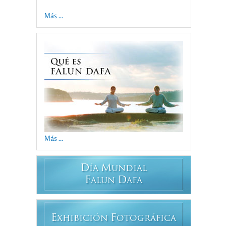
Más ...
Más ...
D
M
ÍA
UNDIAL
F
D
ALUN
AFA
E
F
XHIBICIÓN
OTOGRÁFICA