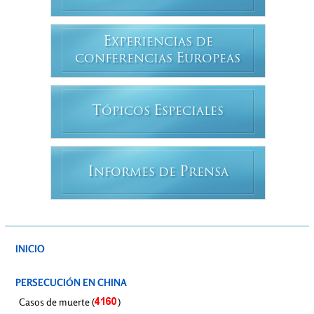
E
XPERIENCIAS DE
E
CONFERENCIAS
UROPEAS
T
E
ÓPICOS
SPECIALES
I
P
NFORMES DE
RENSA
INICIO
PERSECUCIÓN EN CHINA
Casos de muerte (
)