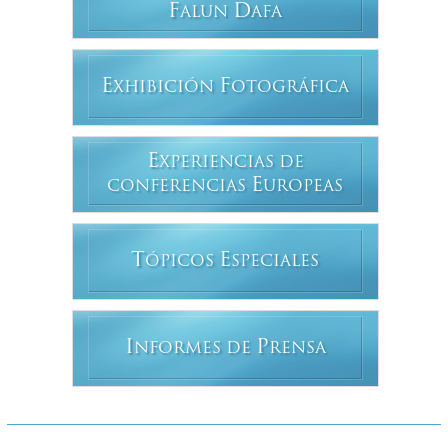
F
D
ALUN
AFA
E
F
XHIBICIÓN
OTOGRÁFICA
E
XPERIENCIAS DE
E
CONFERENCIAS
UROPEAS
T
E
ÓPICOS
SPECIALES
I
P
NFORMES DE
RENSA