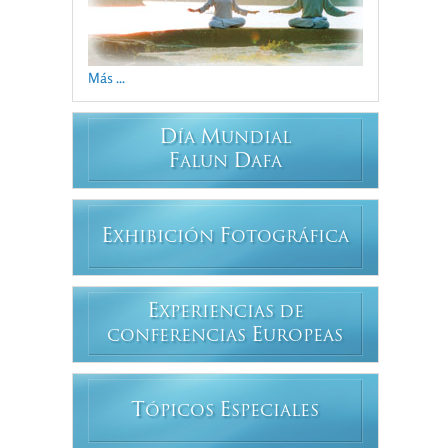
Más ...
D
M
ÍA
UNDIAL
F
D
ALUN
AFA
E
F
XHIBICIÓN
OTOGRÁFICA
E
XPERIENCIAS DE
E
CONFERENCIAS
UROPEAS
T
E
ÓPICOS
SPECIALES