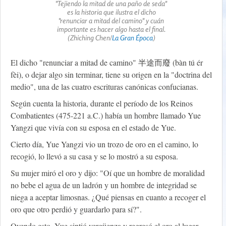
"Tejiendo la mitad de una paño de seda"
es la historia que ilustra el dicho
"renunciar a mitad del camino" y cuán
importante es hacer algo hasta el final.
(Zhiching Chen/
La Gran Época
)
El dicho "renunciar a mitad de camino" 半途而廢 (bàn tú ér
fèi), o dejar algo sin terminar, tiene su origen en la "doctrina del
medio", una de las cuatro escrituras canónicas confucianas.
Según cuenta la historia, durante el período de los Reinos
Combatientes (475-221 a.C.) había un hombre llamado Yue
Yangzi que vivía con su esposa en el estado de Yue.
Cierto día, Yue Yangzi vio un trozo de oro en el camino, lo
recogió, lo llevó a su casa y se lo mostró a su esposa.
Su mujer miró el oro y dijo: "Oí que un hombre de moralidad
no bebe el agua de un ladrón y un hombre de integridad se
niega a aceptar limosnas. ¿Qué piensas en cuanto a recoger el
oro que otro perdió y guardarlo para sí?".
Oyendo esto, Yue sintió vergüenza y regresó el oro al lugar