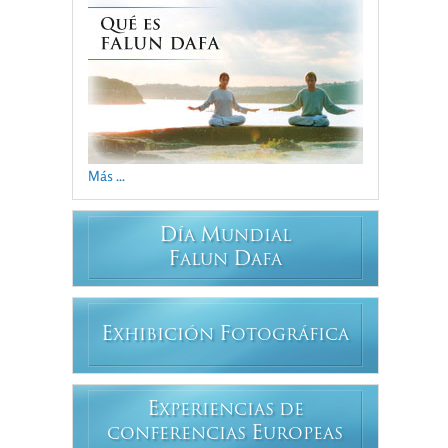
Más ...
D
M
ÍA
UNDIAL
F
D
ALUN
AFA
E
F
XHIBICIÓN
OTOGRÁFICA
E
XPERIENCIAS DE
E
CONFERENCIAS
UROPEAS