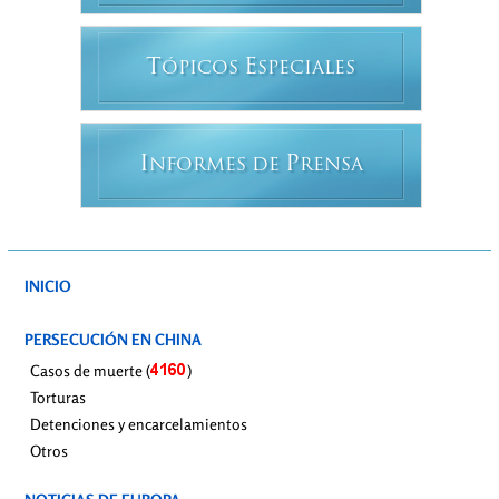
T
E
ÓPICOS
SPECIALES
I
P
NFORMES DE
RENSA
INICIO
PERSECUCIÓN EN CHINA
Casos de muerte (
)
Torturas
Detenciones y encarcelamientos
Otros