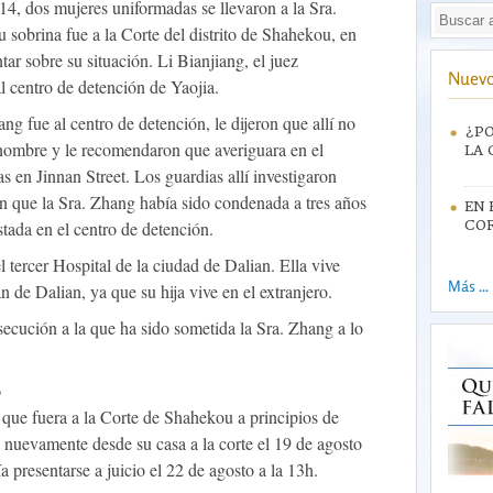
14, dos mujeres uniformadas se llevaron a la Sra.
sobrina fue a la Corte del distrito de Shahekou, en
tar sobre su situación. Li Bianjiang, el juez
Nuevo
l centro de detención de Yaojia.
ng fue al centro de detención, le dijeron que allí no
¿PO
nombre y le recomendaron que averiguara en el
LA 
s en Jinnan Street. Los guardias allí investigaron
on que la Sra. Zhang había sido condenada a tres años
EN 
stada en el centro de detención.
CO
l tercer Hospital de la ciudad de Dalian. Ella vive
Más ...
 de Dalian, ya que su hija vive en el extranjero.
rsecución a la que ha sido sometida la Sra. Zhang a lo
o
que fuera a la Corte de Shahekou a principios de
a nuevamente desde su casa a la corte el 19 de agosto
a presentarse a juicio el 22 de agosto a la 13h.