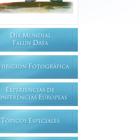
D
M
ÍA
UNDIAL
F
D
ALUN
AFA
F
HIBICIÓN
OTOGRÁFICA
E
XPERIENCIAS DE
E
ONFERENCIAS
UROPEAS
T
E
ÓPICOS
SPECIALES