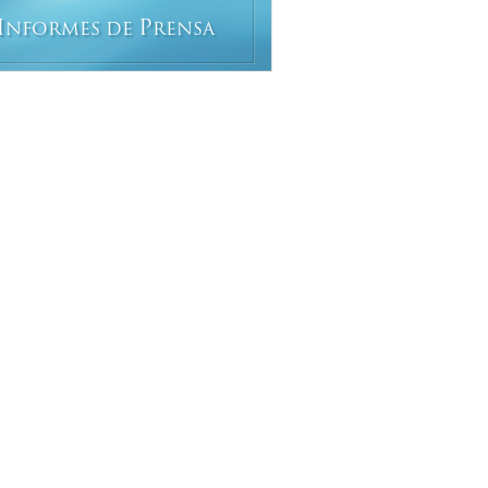
I
P
NFORMES DE
RENSA