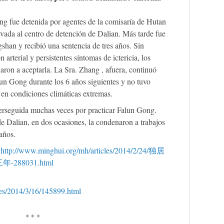
ng fue detenida por agentes de la comisaría de Hutan
evada al centro de detención de Dalian. Más tarde fue
shan y recibió una sentencia de tres años. Sin
 arterial y persistentes síntomas de ictericia, los
garon a aceptarla. La Sra. Zhang , afuera, continuó
lun Gong durante los 6 años siguientes y no tuvo
 en condiciones climáticas extremas.
perseguida muchas veces por practicar Falun Gong.
de Dalian, en dos ocasiones, la condenaron a trabajos
años.
:
http://www.minghui.org/mh/articles/2014/2/24/独居
88031.html
cles/2014/3/16/145899.html
* * *