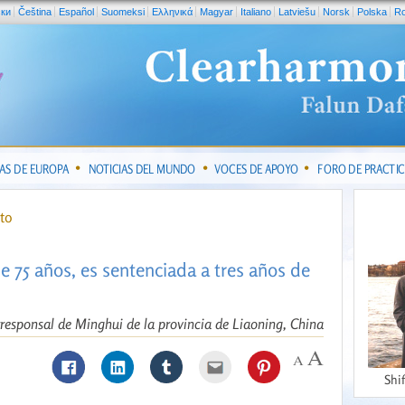
ски
Čeština
Español
Suomeksi
Ελληνικά
Magyar
Italiano
Latviešu
Norsk
Polska
R
IAS DE EUROPA
NOTICIAS DEL MUNDO
VOCES DE APOYO
FORO DE PRACTI
nto
e 75 años, es sentenciada a tres años de
rresponsal de Minghui de la provincia de Liaoning, China
Shi