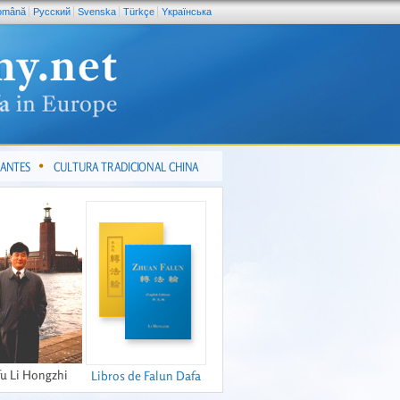
omână
Pусский
Svenska
Türkçe
Yкраїнська
CANTES
CULTURA TRADICIONAL CHINA
fu Li Hongzhi
Libros de Falun Dafa