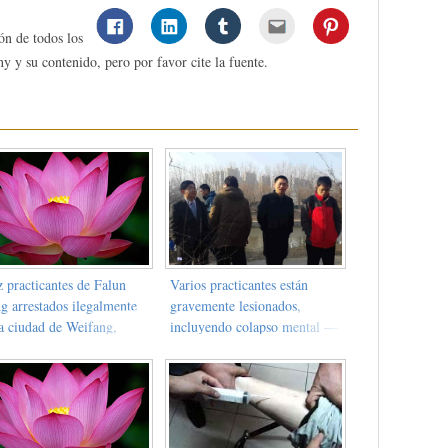
ón de todos los
y y su contenido, pero por favor cite la fuente.
 practicantes de Falun
Varios practicantes están
g arrestados ilegalmente
gravemente lesionados,
la ciudad de Weifang,
incluyendo colapso mental —
vincia de Shandong
El juicio de Shenyang fue
aplazado