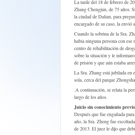
La tarde del 18 de febrero de 20
Zhang Chengjun, de 75 años. Su 
la ciudad de Dalian, para pregun
encargado de su caso, la envió a
Cuando la sobrina de la Sra. Zha
había ninguna persona con ese 
centro de rehabilitación de droga
sobre la situación y le informar
de prisión y que aún estaba arre
La Sra. Zhang está jubilada en e
sola, cerca del parque Zhongshan
.A continuación, se relata la pe
largo de los años.
Juicio sin conocimiento previ
Después que fue engañada para 
año, la Sra. Zheng fue escoltad
de 2013. El juez le dijo que debí