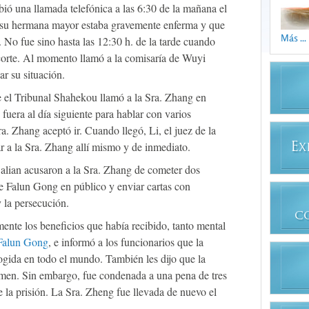
bió una llamada telefónica a las 6:30 de la mañana el
e su hermana mayor estaba gravemente enferma y que
Más ...
. No fue sino hasta las 12:30 h. de la tarde cuando
 corte. Al momento llamó a la comisaría de Wuyi
r su situación.
de el Tribunal Shahekou llamó a la Sra. Zhang en
fuera al día siguiente para hablar con varios
a. Zhang aceptó ir. Cuando llegó, Li, el juez de la
ar a la Sra. Zhang allí mismo y de inmediato.
E
X
Dalian acusaron a la Sra. Zhang de cometer dos
s de Falun Gong en público y enviar cartas con
 la persecución.
C
nte los beneficios que había recibido, tanto mental
Falun Gong
, e informó a los funcionarios que la
ogida en todo el mundo. También les dijo que la
rimen. Sin embargo, fue condenada a una pena de tres
e la prisión. La Sra. Zheng fue llevada de nuevo el