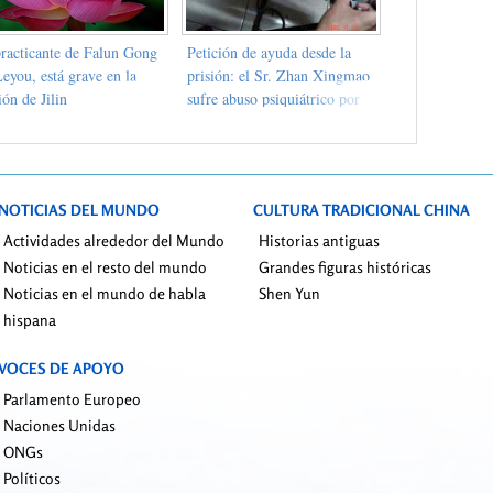
practicante de Falun Gong
Petición de ayuda desde la
eyou, está grave en la
prisión: el Sr. Zhan Xingmao
ión de Jilin
sufre abuso psiquiátrico por
drogas desconocidas
NOTICIAS DEL MUNDO
CULTURA TRADICIONAL CHINA
Actividades alrededor del Mundo
Historias antiguas
Noticias en el resto del mundo
Grandes figuras históricas
Noticias en el mundo de habla
Shen Yun
hispana
VOCES DE APOYO
Parlamento Europeo
Naciones Unidas
ONGs
Políticos