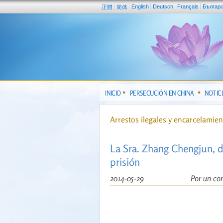
English
Deutsch
Français
Българ
正體
简体
INICIO
PERSECUCIÓN EN CHINA
NOTIC
Arrestos ilegales y encarcelamie
La Sra. Zhang Chengjun, d
prisión
2014-05-29
Por un co