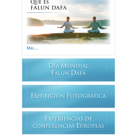
Más ...
D
M
ÍA
UNDIAL
F
D
ALUN
AFA
E
F
XHIBICIÓN
OTOGRÁFICA
E
XPERIENCIAS DE
E
CONFERENCIAS
UROPEAS