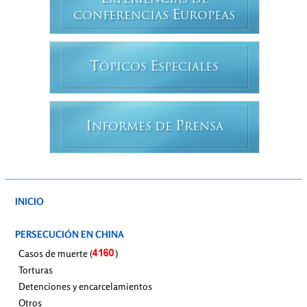
XPERIENCIAS DE
E
CONFERENCIAS
UROPEAS
T
E
ÓPICOS
SPECIALES
I
P
NFORMES DE
RENSA
INICIO
PERSECUCIÓN EN CHINA
Casos de muerte (
)
Torturas
Detenciones y encarcelamientos
Otros