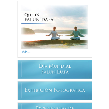
Más ...
D
M
ÍA
UNDIAL
F
D
ALUN
AFA
E
F
XHIBICIÓN
OTOGRÁFICA
E