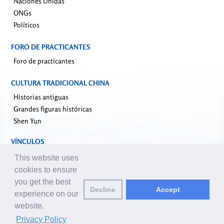
Naciones Unidas
ONGs
Políticos
FORO DE PRACTICANTES
Foro de practicantes
CULTURA TRADICIONAL CHINA
Historias antiguas
Grandes figuras históricas
Shen Yun
VÍNCULOS
falundafa.org
This website uses
faluninfo.net
cookies to ensure
minghui.org
you get the best
Decline
Accept
pureinsight.org
experience on our
website.
Correo de editores:
editor@es.clearharmony.net
| © 2001-2026
Privacy Policy