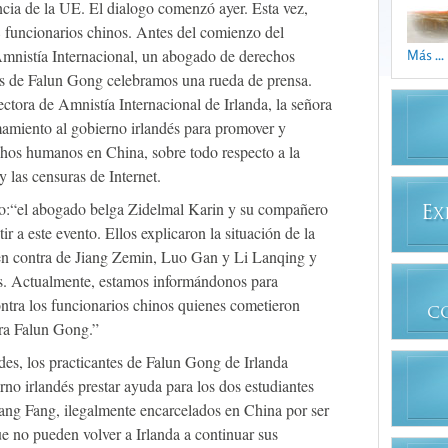
ncia de la UE. El dialogo comenzó ayer. Esta vez,
 funcionarios chinos. Antes del comienzo del
mnistía Internacional, un abogado de derechos
Más ...
es de Falun Gong celebramos una rueda de prensa.
ectora de Amnistía Internacional de Irlanda, la señora
miento al gobierno irlandés para promover y
echos humanos en China, sobre todo respecto a la
 las censuras de Internet.
o:“el abogado belga Zidelmal Karin y su compañero
E
X
ir a este evento. Ellos explicaron la situación de la
 en contra de Jiang Zemin, Luo Gan y Li Lanqing y
s. Actualmente, estamos informándonos para
ontra los funcionarios chinos quienes cometieron
C
tra Falun Gong.”
des, los practicantes de Falun Gong de Irlanda
rno irlandés prestar ayuda para los dos estudiantes
ang Fang, ilegalmente encarcelados en China por ser
e no pueden volver a Irlanda a continuar sus