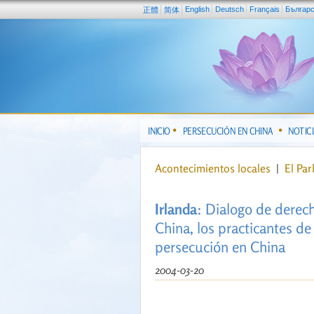
English
Deutsch
Français
Българ
正體
简体
INICIO
PERSECUCIÓN EN CHINA
NOTIC
Acontecimientos locales
|
El Pa
Irlanda
: Dialogo de derec
China, los practicantes d
persecución en China
2004-03-20