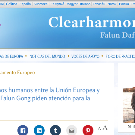
ски
Čeština
Español
Suomeksi
Ελληνικά
Magyar
Italiano
Latviešu
Norsk
Polska
R
IAS DE EUROPA
NOTICIAS DEL MUNDO
VOCES DE APOYO
FORO DE PRACTI
rlamento Europeo
hos humanos entre la Unión Europea y
e Falun Gong piden atención para la
Shi