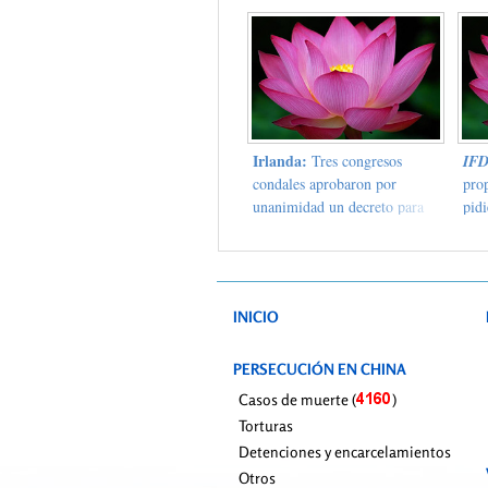
Europea y China para el
Jia
diálogo sobre derechos
pues
humanos en el Castillo de
Just
Dublín
Irlanda:
Tres congresos
IF
condales aprobaron por
pro
unanimidad un decreto para
pidi
reclamar a China que ponga
pers
fin a la persecución contra los
prac
practicantes de Falun Gong
Chin
los 
INICIO
dete
PERSECUCIÓN EN CHINA
Casos de muerte (
)
Torturas
Detenciones y encarcelamientos
Otros