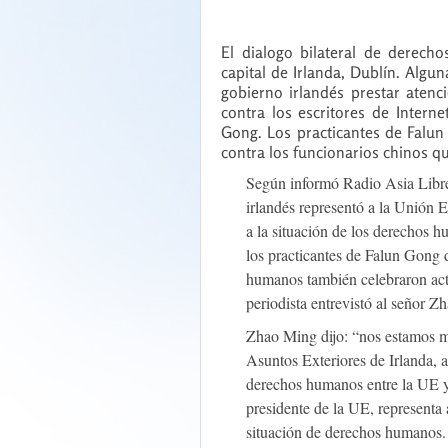
El dialogo bilateral de derec
capital de Irlanda, Dublín. Alg
gobierno irlandés prestar atenc
contra los escritores de Interne
Gong. Los practicantes de Falun
contra los funcionarios chinos q
Según informó Radio Asia Libre 
irlandés representó a la Unión 
a la situación de los derechos h
los practicantes de Falun Gong 
humanos también celebraron act
periodista entrevistó al señor Z
Zhao Ming dijo: “nos estamos ma
Asuntos Exteriores de Irlanda, a
derechos humanos entre la UE y
presidente de la UE, representa
situación de derechos humanos. 