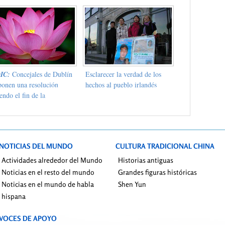
ng, Luo, Liu y Zhou sean
pacíficamente en las afueras
tos a disposición de la
icia
DIC:
Concejales de Dublín
Esclarecer la verdad de los
ponen una resolución
hechos al pueblo irlandés
endo el fin de la
ecución de los
ticantes de Falun Dafa en
a y la liberación de todos
prisioneros ilegalmente
NOTICIAS DEL MUNDO
CULTURA TRADICIONAL CHINA
nidos.
Actividades alrededor del Mundo
Historias antiguas
Noticias en el resto del mundo
Grandes figuras históricas
Noticias en el mundo de habla
Shen Yun
hispana
VOCES DE APOYO