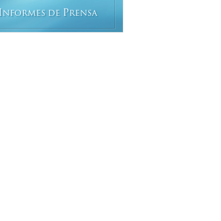
I
P
NFORMES DE
RENSA