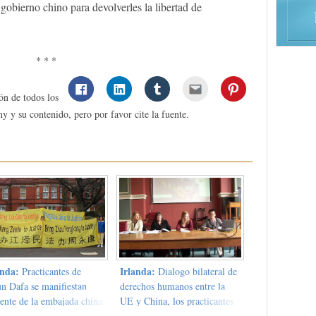
gobierno chino para devolverles la libertad de
* * *
ón de todos los
y y su contenido, pero por favor cite la fuente.
anda:
Irlanda:
Practicantes de
Dialogo bilateral de
un Dafa se manifiestan
derechos humanos entre la
rente de la embajada china
UE y China, los practicantes
a pedir con firmeza que
de Falun Gong manifiestan