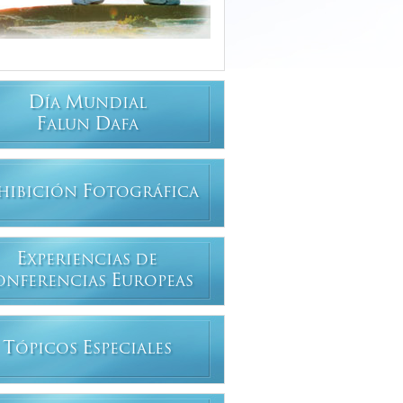
D
M
ÍA
UNDIAL
F
D
ALUN
AFA
F
HIBICIÓN
OTOGRÁFICA
E
XPERIENCIAS DE
E
ONFERENCIAS
UROPEAS
T
E
ÓPICOS
SPECIALES