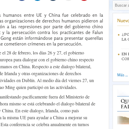
hos humanos entre UE y China fue celebrado en la
Nuevo
unas organizaciones de derechos humanos pidieron al
ión a las represiones por parte del gobierno chino
t y la persecución contra los practicantes de Falun
¿PO
 Gong están informándose para presentar querellas
LA 
ue cometieron crímenes en la persecución.
el 28 de febrero, los días 26 y 27, el gobierno
EN 
Europea para dialogar con el gobierno chino respecto
CO
umanos en China. Respecto a este dialogo bilateral,
de Irlanda y otras organizaciones de derechos
Más ...
ividades en Dublín. Al medio día del viernes 27, un
hao Ming quien participó en las actividades.
nifestando pacíficamente fuera del Ministerio de
hora mismo se está celebrando el dialogo bilateral de
 China. En este dialogo, Irlanda, como país
 a la misma UE para ayudar a China a mejorar su
Esta conferencia se celebra anualmente en turnos