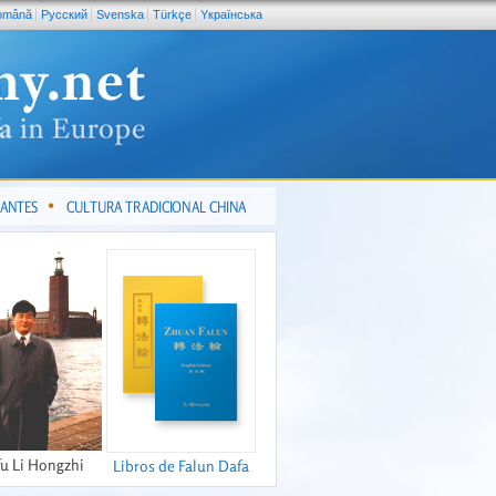
omână
Pусский
Svenska
Türkçe
Yкраїнська
CANTES
CULTURA TRADICIONAL CHINA
fu Li Hongzhi
Libros de Falun Dafa