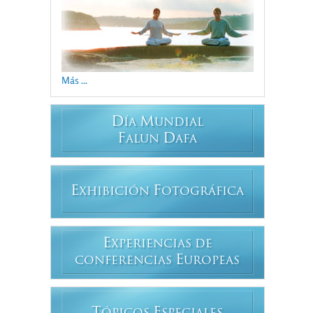
Más ...
D
M
ÍA
UNDIAL
F
D
ALUN
AFA
E
F
XHIBICIÓN
OTOGRÁFICA
E
XPERIENCIAS DE
E
CONFERENCIAS
UROPEAS