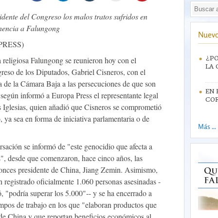
idente del Congreso los malos tratos sufridos en
enencia a Falungong
Nuevo
PRESS)
¿PO
a religiosa Falungong se reunieron hoy con el
LA 
reso de los Diputados, Gabriel Cisneros, con el
a de la Cámara Baja a las persecuciones de que son
EN 
 según informó a Europa Press el representante legal
CO
 Iglesias, quien añadió que Cisneros se comprometió
o, ya sea en forma de iniciativa parlamentaria o de
Más ...
rsación se informó de "este genocidio que afecta a
s", desde que comenzaron, hace cinco años, las
tonces presidente de China, Jiang Zemin. Asimismo,
n registrado oficialmente 1.060 personas asesinadas -
, "podría superar los 5.000"-- y se ha encerrado a
mpos de trabajo en los que "elaboran productos que
 de China y que reportan beneficios económicos al