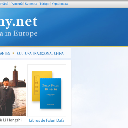
omână
Pусский
Svenska
Türkçe
Yкраїнська
CANTES
CULTURA TRADICIONAL CHINA
fu Li Hongzhi
Libros de Falun Dafa