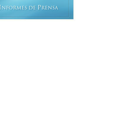
I
P
NFORMES DE
RENSA