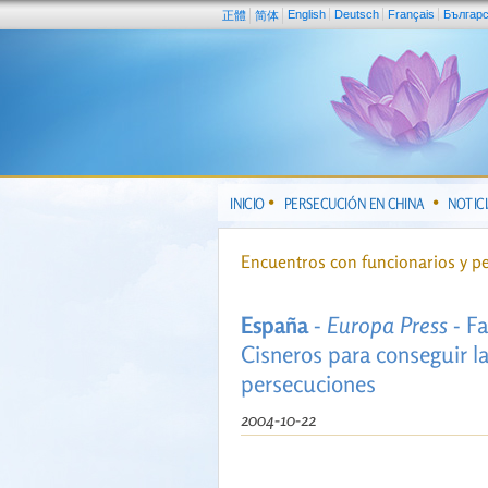
English
Deutsch
Français
Българ
正體
简体
INICIO
PERSECUCIÓN EN CHINA
NOTIC
Encuentros con funcionarios y p
España
-
Europa Press
- Fa
Cisneros para conseguir l
persecuciones
2004-10-22