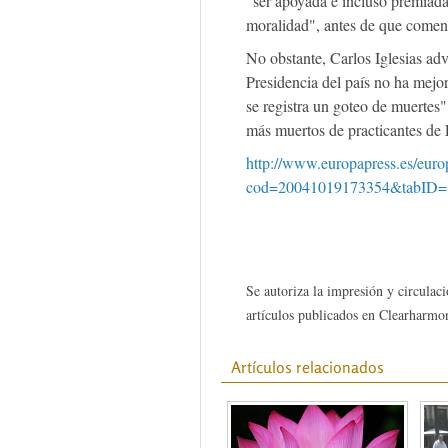
"ser apoyada e incluso premiada 
moralidad", antes de que comen
No obstante, Carlos Iglesias adv
Presidencia del país no ha mejor
se registra un goteo de muertes"
más muertos de practicantes de
http://www.europapress.es/euro
cod=20041019173354&tabID=
Se autoriza la impresión y circulaci
artículos publicados en Clearharmon
Artículos relacionados