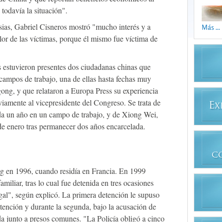
 todavía la situación".
esias, Gabriel Cisneros mostró "mucho interés y a
Más ...
lor de las víctimas, porque él mismo fue víctima de
 estuvieron presentes dos ciudadanas chinas que
ampos de trabajo, una de ellas hasta fechas muy
ngong, y que relataron a Europa Press su experiencia
viamente al vicepresidente del Congreso. Se trata de
E
X
da un año en un campo de trabajo, y de Xiong Wei,
de enero tras permanecer dos años encarcelada.
C
 en 1996, cuando residía en Francia. En 1999
amiliar, tras lo cual fue detenida en tres ocasiones
gal", según explicó. La primera detención le supuso
tención y durante la segunda, bajo la acusación de
da junto a presos comunes. "La Policía obligó a cinco