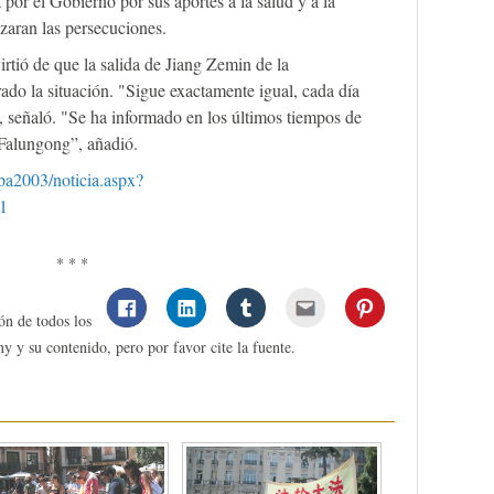
por el Gobierno por sus aportes a la salud y a la
zaran las persecuciones.
irtió de que la salida de Jiang Zemin de la
ado la situación. "Sigue exactamente igual, cada día
, señaló. "Se ha informado en los últimos tiempos de
 Falungong”, añadió.
pa2003/noticia.aspx?
1
* * *
ón de todos los
y y su contenido, pero por favor cite la fuente.