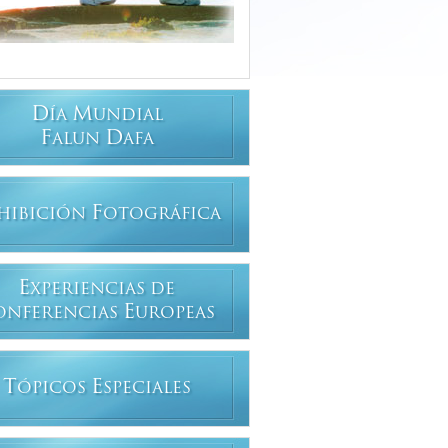
D
M
ÍA
UNDIAL
F
D
ALUN
AFA
F
HIBICIÓN
OTOGRÁFICA
E
XPERIENCIAS DE
E
ONFERENCIAS
UROPEAS
T
E
ÓPICOS
SPECIALES