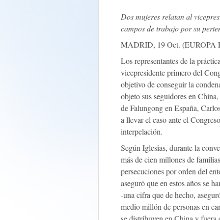
Dos mujeres relatan al vicepres
campos de trabajo por su pert
MADRID, 19 Oct. (EUROPA 
Los representantes de la práctic
vicepresidente primero del Cong
objetivo de conseguir la conden
objeto sus seguidores en China,
de Falungong en España, Carlos
a llevar el caso ante el Congres
interpelación.
Según Iglesias, durante la conve
más de cien millones de familia
persecuciones por orden del en
aseguró que en estos años se ha
-una cifra que de hecho, aseguró
medio millón de personas en ca
se distribuyen en China y fuera