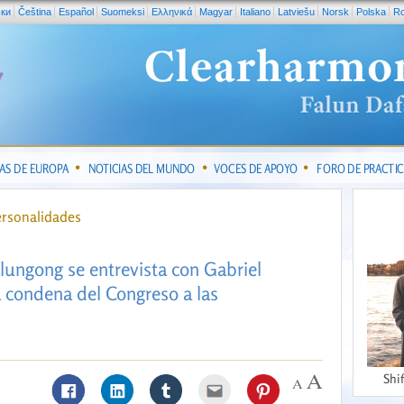
ски
Čeština
Español
Suomeksi
Ελληνικά
Magyar
Italiano
Latviešu
Norsk
Polska
R
IAS DE EUROPA
NOTICIAS DEL MUNDO
VOCES DE APOYO
FORO DE PRACTI
ersonalidades
lungong se entrevista con Gabriel
a condena del Congreso a las
Shi