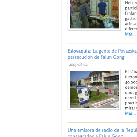
Helsin
partic
Finlan
gastro
artesa
difere
Más ...
Eslovaquia
: La gente de Povazska
persecución de Falun Gong
2005-06-12
El sáb
fueron
40.000
demost
unos g
derech
practi
mirar 
Más ...
Una emisora de radio de la Repú
consagrados a Falun Gong