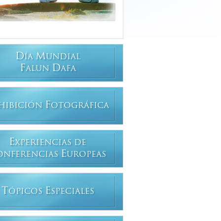
D
M
ÍA
UNDIAL
F
D
ALUN
AFA
F
HIBICIÓN
OTOGRÁFICA
E
XPERIENCIAS DE
E
ONFERENCIAS
UROPEAS
T
E
ÓPICOS
SPECIALES