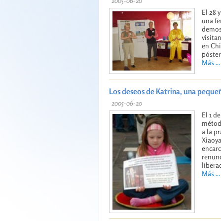
2005-06-20
El 28 
una fe
demost
visita
en Chi
póster
Más ...
Los deseos de Katrina, una pequeña
2005-06-20
El 1 d
método
a la p
Xiaoya
encarc
renunc
libera
Más ...