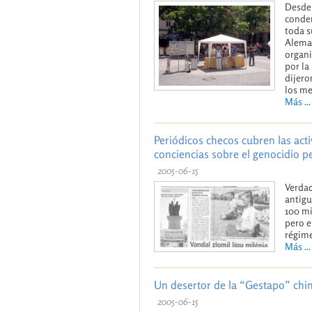
Desde 
conden
toda s
Aleman
organi
por la
dijero
los me
Más ...
Periódicos checos cubren las act
conciencias sobre el genocidio 
2005-06-15
Verdad
antigu
100 mi
pero e
régim
Más ...
Un desertor de la “Gestapo” chi
2005-06-15