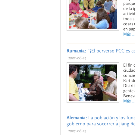
parque
de la 
activi
toda s
cosas 
en pap
Más ...
Rumania
: “¡El perverso PCC es 
2005-06-15
El fin
ciudad
concie
Partid
Distri
gente 
Benevo
Más ...
Alemania
: La población y los fu
gobierno para socorrer a Jiang 
2005-06-15