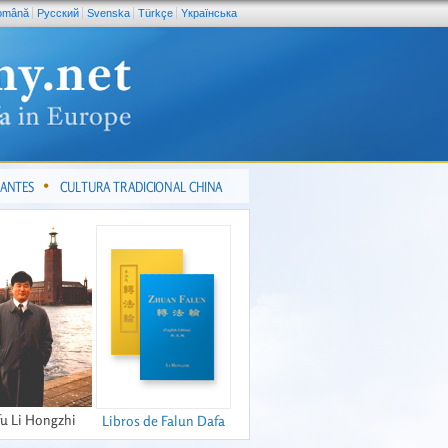
omână
Pусский
Svenska
Türkçe
Yкраїнська
CANTES
CULTURA TRADICIONAL CHINA
fu Li Hongzhi
Libros de Falun Dafa