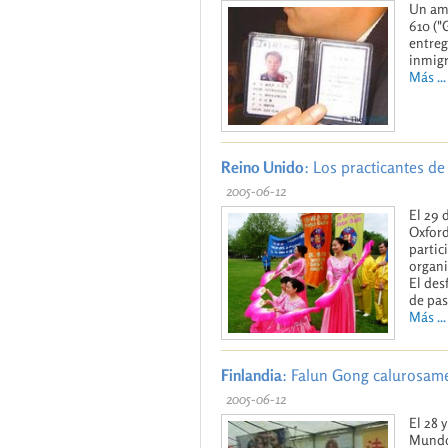
Un ami
610 ("
entreg
inmigr
Más ...
Reino Unido
: Los practicantes de
2005-06-12
El 29 
Oxford
partic
organi
El des
de pas
Más ...
Finlandia
: Falun Gong calurosame
2005-06-12
El 28 
Mundo”