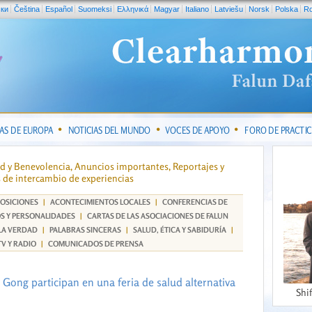
ски
Čeština
Español
Suomeksi
Ελληνικά
Magyar
Italiano
Latviešu
Norsk
Polska
R
IAS DE EUROPA
NOTICIAS DEL MUNDO
VOCES DE APOYO
FORO DE PRACTI
ad y Benevolencia, Anuncios importantes, Reportajes y
 de intercambio de experiencias
OSICIONES
|
ACONTECIMIENTOS LOCALES
|
CONFERENCIAS DE
S Y PERSONALIDADES
|
CARTAS DE LAS ASOCIACIONES DE FALUN
 LA VERDAD
|
PALABRAS SINCERAS
|
SALUD, ÉTICA Y SABIDURÍA
|
TV Y RADIO
|
COMUNICADOS DE PRENSA
n Gong participan en una feria de salud alternativa
Shi