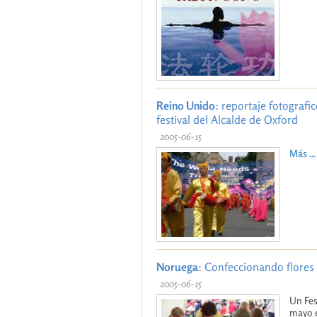
Reino Unido
: reportaje fotografi
festival del Alcalde de Oxford
2005-06-15
Más ...
Noruega
: Confeccionando flores 
2005-06-15
Un Fes
mayo e