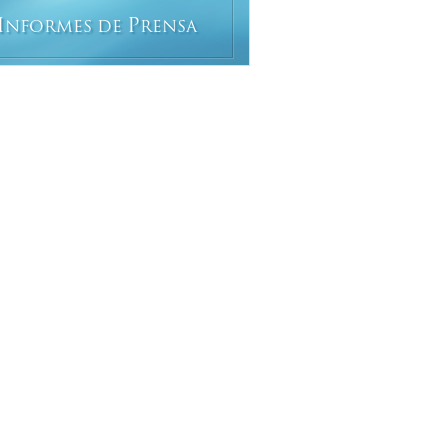
I
P
NFORMES DE
RENSA