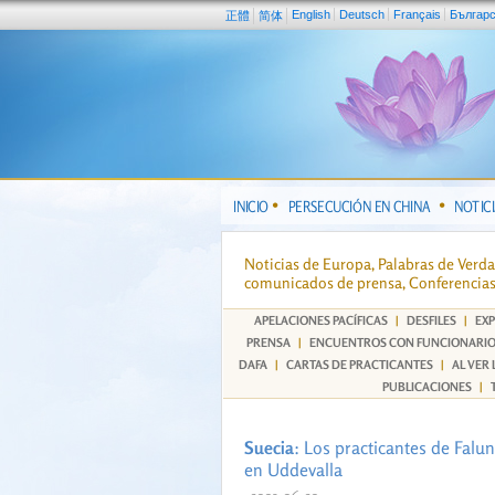
English
Deutsch
Français
Българ
正體
简体
INICIO
PERSECUCIÓN EN CHINA
NOTIC
Noticias de Europa, Palabras de Verd
comunicados de prensa, Conferencias
APELACIONES PACÍFICAS
|
DESFILES
|
EXP
PRENSA
|
ENCUENTROS CON FUNCIONARIO
DAFA
|
CARTAS DE PRACTICANTES
|
AL VER
PUBLICACIONES
|
Suecia
: Los practicantes de Falu
en Uddevalla