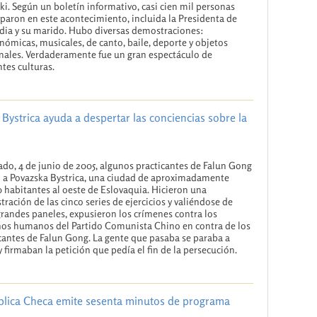
ki. Según un boletín informativo, casi cien mil personas
iparon en este acontecimiento, incluida la Presidenta de
dia y su marido. Hubo diversas demostraciones:
nómicas, musicales, de canto, baile, deporte y objetos
nales. Verdaderamente fue un gran espectáculo de
ntes culturas.
 Bystrica ayuda a despertar las conciencias sobre la
ado, 4 de junio de 2005, algunos practicantes de Falun Gong
 a Povazska Bystrica, una ciudad de aproximadamente
 habitantes al oeste de Eslovaquia. Hicieron una
ración de las cinco series de ejercicios y valiéndose de
randes paneles, expusieron los crímenes contra los
os humanos del Partido Comunista Chino en contra de los
cantes de Falun Gong. La gente que pasaba se paraba a
y firmaban la petición que pedía el fin de la persecución.
blica Checa emite sesenta minutos de programa