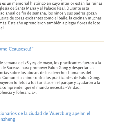
 es un memorial histórico en cuyo interior están las ruinas
iglesia de Santa María y el Palacio Real. Durante esta
dad anual de fin de semana, los niños y sus padres gozan
uerte de cosas excitantes como el baile, la cocina y muchas
más. Este año aprendieron también a plegar flores de loto
el.
como Ceausescu!”
 de semana del 28 y 29 de mayo, los practicantes fueron a la
 de Suceava para promover Falun Gong y despertar las
ncias sobre los abusos de los derechos humanos del
o Comunista chino contra los practicantes de Falun Gong.
buyeron folletos a los turistas en el parque y ayudaron a la
a comprender que el mundo necesita «Verdad,
lencia y Tolerancia».
ncionarios de la ciudad de Wuerzburg apelan el
Renzheng