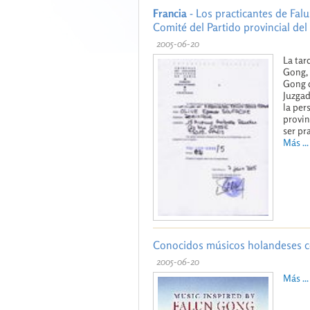
Francia
- Los practicantes de Fal
Comité del Partido provincial del 
2005-06-20
La tar
Gong, 
Gong q
Juzgad
la per
provin
ser pr
Más ...
Conocidos músicos holandeses c
2005-06-20
Más ...