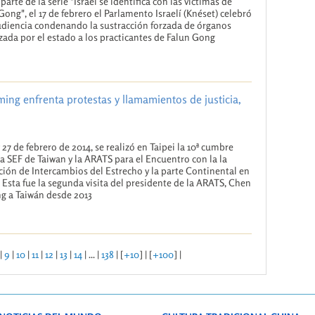
arte de la serie "Israel se identifica con las víctimas de
Gong", el 17 de febrero el Parlamento Israelí (Knéset) celebró
diencia condenando la sustracción forzada de órganos
zada por el estado a los practicantes de Falun Gong
ng enfrenta protestas y llamamientos de justicia,
y 27 de febrero de 2014, se realizó en Taipei la 10ª cumbre
la SEF de Taiwan y la ARATS para el Encuentro con la la
ión de Intercambios del Estrecho y la parte Continental en
. Esta fue la segunda visita del presidente de la ARATS, Chen
g a Taiwán desde 2013
|
9
|
10
|
11
|
12
|
13
|
14
| ... |
138
| [
+10
] | [
+100
] |