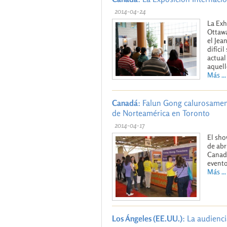
2014-04-24
La Exh
Ottawa
el Jea
difíci
actual
aquell
Más ...
Canadá
: Falun Gong calurosamen
de Norteamérica en Toronto
2014-04-17
El sho
de abr
Canadá
evento
Más ...
Los Ángeles (EE.UU.)
: La audienc