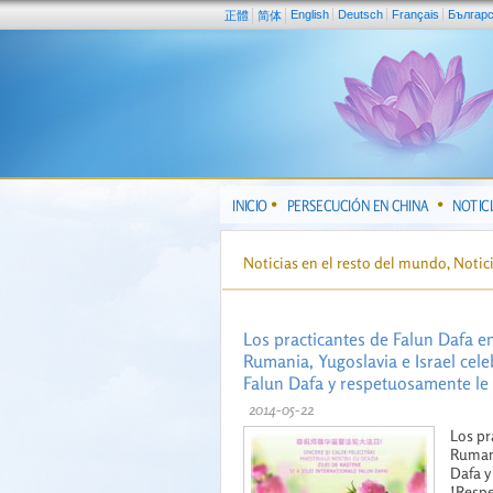
English
Deutsch
Français
Българ
正體
简体
INICIO
PERSECUCIÓN EN CHINA
NOTIC
Noticias en el resto del mundo, Noti
Los practicantes de Falun Dafa e
Rumania, Yugoslavia e Israel cele
Falun Dafa y respetuosamente le 
2014-05-22
Los pr
Rumani
Dafa y
!Respe