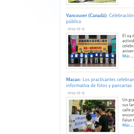
Vancouver (Canadá)
: Celebración
público
2014-05-15
El 04 
activi
celebr
aniver
Más ...
Macao
: Los practicantes celebra
informativa de fotos y pancartas
2014-05-15
Un gra
sus la
calle 
encont
Falun
Más ...