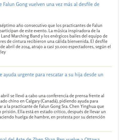
de Falun Gong vuelven una vez más al desfile de
 séptimo año consecutivo que los practicantes de Falun
articipan de este evento. La música inspiradora de la
 Land Marching Band y los enérgicos bailes del equipo de
es de cintura recibieron una cálida bienvenida. El desfile
 de abril de 2014, atrajo a casi 50.000 espectadores, según el
gley
e ayuda urgente para rescatar a su hija desde un
e abril se llevó a cabo una conferencia de prensa frente al
ado chino en Calgary (Canadá), pidiendo ayuda para
ar a la practicante de Falun Gong Sra. Chen Yinghua que
n prisión. Ella está en estado crítico, después de llevar un
ciendo huelga de hambre, en protesta por su detención
onal del Arte de Zhen Shan Ren vuelve a Ottawa