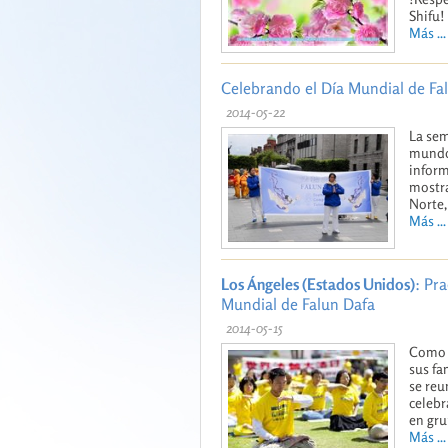
Shifu!
Más ...
Celebrando el Día Mundial de Fal
2014-05-22
La sem
mundo,
inform
mostra
Norte,
Más ...
Los Ángeles (Estados Unidos)
: Pr
Mundial de Falun Dafa
2014-05-15
Como s
sus fa
se reu
celebr
en gru
Más ...