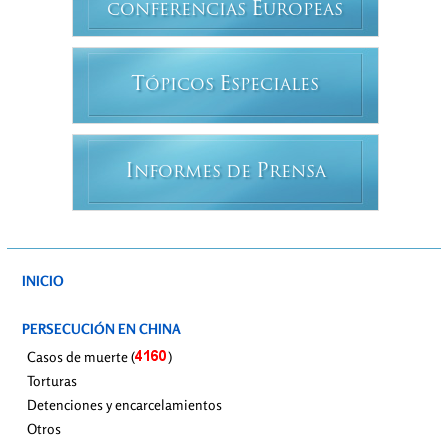
E
CONFERENCIAS
UROPEAS
T
E
ÓPICOS
SPECIALES
I
P
NFORMES DE
RENSA
INICIO
PERSECUCIÓN EN CHINA
Casos de muerte (
)
Torturas
Detenciones y encarcelamientos
Otros