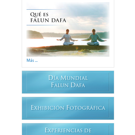
Más ...
D
M
ÍA
UNDIAL
F
D
ALUN
AFA
E
F
XHIBICIÓN
OTOGRÁFICA
E
XPERIENCIAS DE