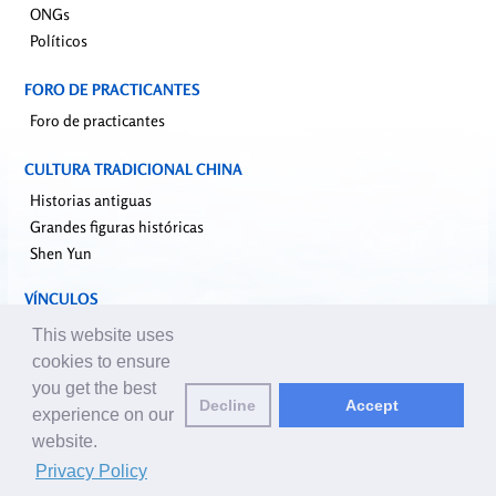
ONGs
Políticos
FORO DE PRACTICANTES
Foro de practicantes
CULTURA TRADICIONAL CHINA
Historias antiguas
Grandes figuras históricas
Shen Yun
VÍNCULOS
falundafa.org
This website uses
faluninfo.net
cookies to ensure
minghui.org
you get the best
Decline
Accept
pureinsight.org
experience on our
website.
Correo de editores:
editor@es.clearharmony.net
| © 2001-2026
Privacy Policy
ClearHarmony.net |
Privacy Policy