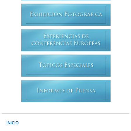
E
F
XHIBICIÓN
OTOGRÁFICA
E
XPERIENCIAS DE
E
CONFERENCIAS
UROPEAS
T
E
ÓPICOS
SPECIALES
I
P
NFORMES DE
RENSA
INICIO