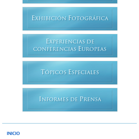
E
F
XHIBICIÓN
OTOGRÁFICA
E
XPERIENCIAS DE
E
CONFERENCIAS
UROPEAS
T
E
ÓPICOS
SPECIALES
I
P
NFORMES DE
RENSA
INICIO