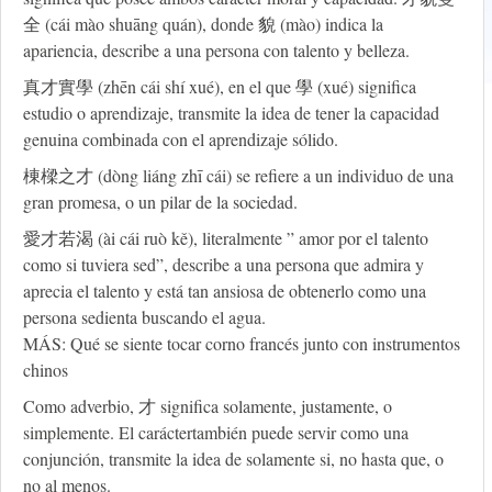
全 (cái mào shuāng quán), donde 貌 (mào) indica la
apariencia, describe a una persona con talento y belleza.
真才實學 (zhēn cái shí xué), en el que 學 (xué) significa
estudio o aprendizaje, transmite la idea de tener la capacidad
genuina combinada con el aprendizaje sólido.
棟樑之才 (dòng liáng zhī cái) se refiere a un individuo de una
gran promesa, o un pilar de la sociedad.
愛才若渴 (ài cái ruò kě), literalmente ” amor por el talento
como si tuviera sed”, describe a una persona que admira y
aprecia el talento y está tan ansiosa de obtenerlo como una
persona sedienta buscando el agua.
MÁS: Qué se siente tocar corno francés junto con instrumentos
chinos
Como adverbio, 才 significa solamente, justamente, o
simplemente. El caráctertambién puede servir como una
conjunción, transmite la idea de solamente si, no hasta que, o
no al menos.