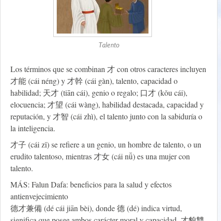
Talento
Los términos que se combinan 才 con otros caracteres incluyen
才能 (cái néng) y 才幹 (cái gàn), talento, capacidad o
habilidad; 天才 (tiān cái), genio o regalo; 口才 (kǒu cái),
elocuencia; 才望 (cái wàng), habilidad destacada, capacidad y
reputación, y 才智 (cái zhì), el talento junto con la sabiduría o
la inteligencia.
才子 (cái zǐ) se refiere a un genio, un hombre de talento, o un
erudito talentoso, mientras 才女 (cái nǚ) es una mujer con
talento.
MÁS: Falun Dafa: beneficios para la salud y efectos
antienvejecimiento
德才兼備 (dé cái jiān bèi), donde 德 (dé) indica virtud,
significa que posee ambos carácter moral y capacidad. 才貌雙