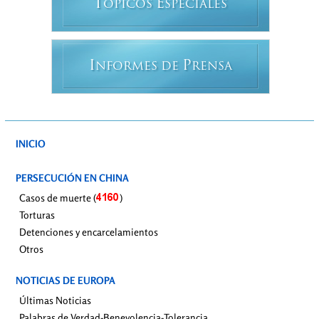
T
E
ÓPICOS
SPECIALES
I
P
NFORMES DE
RENSA
INICIO
PERSECUCIÓN EN CHINA
Casos de muerte (
)
Torturas
Detenciones y encarcelamientos
Otros
NOTICIAS DE EUROPA
Últimas Noticias
Palabras de Verdad-Benevolencia-Tolerancia