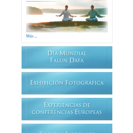
Más ...
D
M
ÍA
UNDIAL
F
D
ALUN
AFA
E
F
XHIBICIÓN
OTOGRÁFICA
E
XPERIENCIAS DE
E
CONFERENCIAS
UROPEAS