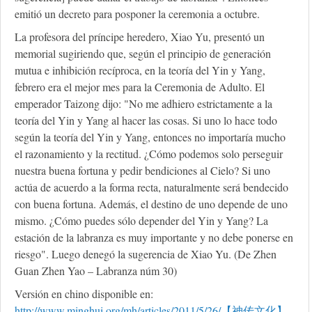
emitió un decreto para posponer la ceremonia a octubre.
La profesora del príncipe heredero, Xiao Yu, presentó un
memorial sugiriendo que, según el principio de generación
mutua e inhibición recíproca, en la teoría del Yin y Yang,
febrero era el mejor mes para la Ceremonia de Adulto. El
emperador Taizong dijo: "No me adhiero estrictamente a la
teoría del Yin y Yang al hacer las cosas. Si uno lo hace todo
según la teoría del Yin y Yang, entonces no importaría mucho
el razonamiento y la rectitud. ¿Cómo podemos solo perseguir
nuestra buena fortuna y pedir bendiciones al Cielo? Si uno
actúa de acuerdo a la forma recta, naturalmente será bendecido
con buena fortuna. Además, el destino de uno depende de uno
mismo. ¿Cómo puedes sólo depender del Yin y Yang? La
estación de la labranza es muy importante y no debe ponerse en
riesgo". Luego denegó la sugerencia de Xiao Yu. (De Zhen
Guan Zhen Yao – Labranza núm 30)
Versión en chino disponible en:
http://www.minghui.org/mh/articles/2011/5/26/【神传文化】