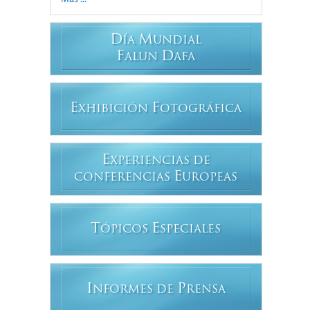
D
M
ÍA
UNDIAL
F
D
ALUN
AFA
E
F
XHIBICIÓN
OTOGRÁFICA
E
XPERIENCIAS DE
E
CONFERENCIAS
UROPEAS
T
E
ÓPICOS
SPECIALES
I
P
NFORMES DE
RENSA