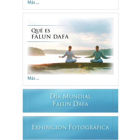
Más ...
Más ...
D
M
ÍA
UNDIAL
F
D
ALUN
AFA
E
F
XHIBICIÓN
OTOGRÁFICA