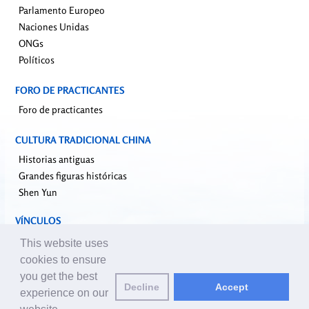
Parlamento Europeo
Naciones Unidas
ONGs
Políticos
FORO DE PRACTICANTES
Foro de practicantes
CULTURA TRADICIONAL CHINA
Historias antiguas
Grandes figuras históricas
Shen Yun
VÍNCULOS
falundafa.org
This website uses
faluninfo.net
cookies to ensure
minghui.org
you get the best
Decline
Accept
pureinsight.org
experience on our