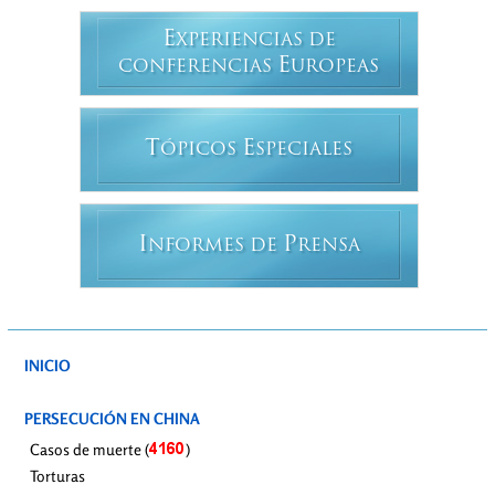
E
XPERIENCIAS DE
E
CONFERENCIAS
UROPEAS
T
E
ÓPICOS
SPECIALES
I
P
NFORMES DE
RENSA
INICIO
PERSECUCIÓN EN CHINA
Casos de muerte (
)
Torturas