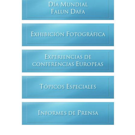
D
M
ÍA
UNDIAL
F
D
ALUN
AFA
E
F
XHIBICIÓN
OTOGRÁFICA
E
XPERIENCIAS DE
E
CONFERENCIAS
UROPEAS
T
E
ÓPICOS
SPECIALES
I
P
NFORMES DE
RENSA