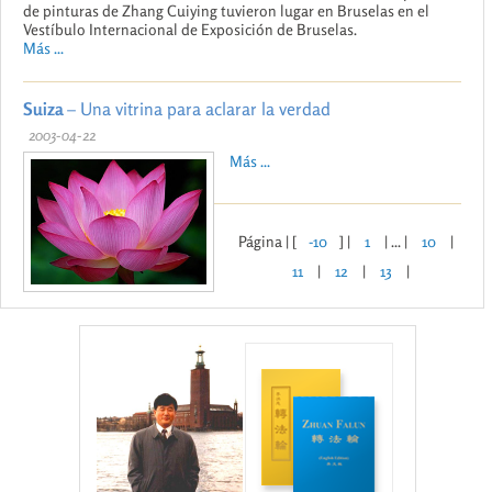
de pinturas de Zhang Cuiying tuvieron lugar en Bruselas en el
Vestíbulo Internacional de Exposición de Bruselas.
Más ...
Suiza
– Una vitrina para aclarar la verdad
2003-04-22
Más ...
Página | [
-10
] |
1
| ... |
10
|
11
|
12
|
13
|