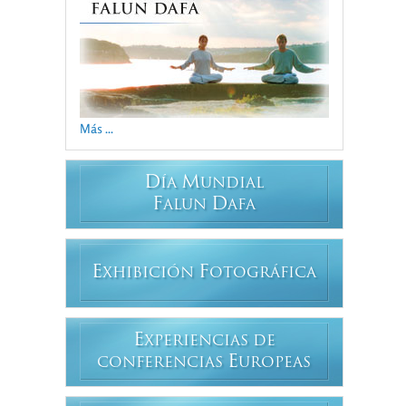
Más ...
D
M
ÍA
UNDIAL
F
D
ALUN
AFA
E
F
XHIBICIÓN
OTOGRÁFICA
E
XPERIENCIAS DE
E
CONFERENCIAS
UROPEAS