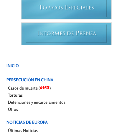
T
E
ÓPICOS
SPECIALES
I
P
NFORMES DE
RENSA
INICIO
PERSECUCIÓN EN CHINA
Casos de muerte (
)
Torturas
Detenciones y encarcelamientos
Otros
NOTICIAS DE EUROPA
Últimas Noticias