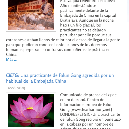
Eslovaquia celebraron el Nuevo
Año manifestándose
pacíficamente delante de la
Embajada de China en la capital
Bratislava. Aunque en la noche
hacía un frío glacial, los
practicantes no se dejaron
perturbar por ello porque sus
corazones estaban llenos de calor por el deseo de llegar a la gente
para que pudieran conocer las violaciones de los derechos
humanos perpetradas contra sus compañeros de práctica en
China.
Más ...
CIEFG
: Una practicante de Falun Gong agredida por un
habitual de la Embajada China
2006-02-05
Comunicado de prensa del 27 de
enero de 2006. Centro de
Información europeo de Falun
Gong [www.clearharmony.net]
LONDRES (EFGIC) Una practicante
de Falun Gong recibió un puñetazo
en la cabeza por un hombre de
origen chino mientras estaba