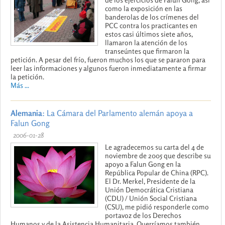
como la exposición en las
banderolas de los crímenes del
PCC contra los practicantes en
estos casi últimos siete años,
llamaron la atención de los
transeúntes que firmaron la
petición. A pesar del frío, fueron muchos los que se pararon para
leer las informaciones y algunos fueron inmediatamente a firmar
la petición.
Más ...
Alemania
: La Cámara del Parlamento alemán apoya a
Falun Gong
2006-01-28
Le agradecemos su carta del 4 de
noviembre de 2005 que describe su
apoyo a Falun Gong en la
República Popular de China (RPC).
El Dr. Merkel, Presidente de la
Unión Democrática Cristiana
(CDU) / Unión Social Cristiana
(CSU), me pidió responderle como
portavoz de los Derechos
Humanos y de la Asistencia Humanitaria. Querríamos también