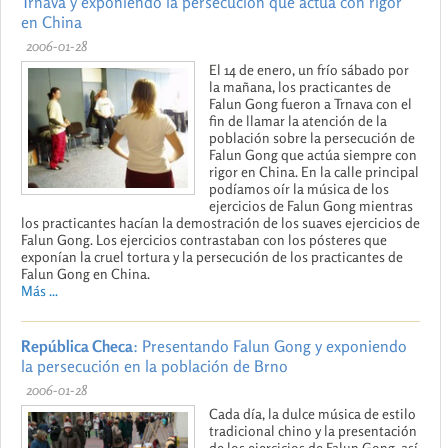
Trnava y exponiendo la persecución que actúa con rigor
en China
2006-01-28
El 14 de enero, un frío sábado por
la mañana, los practicantes de
Falun Gong fueron a Trnava con el
fin de llamar la atención de la
población sobre la persecución de
Falun Gong que actúa siempre con
rigor en China. En la calle principal
podíamos oír la música de los
ejercicios de Falun Gong mientras
los practicantes hacían la demostración de los suaves ejercicios de
Falun Gong. Los ejercicios contrastaban con los pósteres que
exponían la cruel tortura y la persecución de los practicantes de
Falun Gong en China.
Más ...
República Checa
: Presentando Falun Gong y exponiendo
la persecución en la población de Brno
2006-01-28
Cada día, la dulce música de estilo
tradicional chino y la presentación
de los ejercicios de Falun Gong, así