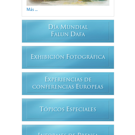
Más ...
D
M
ÍA
UNDIAL
F
D
ALUN
AFA
E
F
XHIBICIÓN
OTOGRÁFICA
E
XPERIENCIAS DE
E
CONFERENCIAS
UROPEAS
T
E
ÓPICOS
SPECIALES