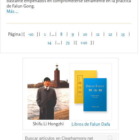
bastante empeñados en comprometerse seriamente en la práctica
de Falun Gong.
Más ...
Página | [
-10
] |
1
| ... |
8
|
9
|
10
|
11
|
12
|
13
|
14
| ... |
73
| [
+10
] |
Shifu Li Hongzhi
Libros de Falun Dafa