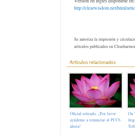
Versión en inglés disponible en:
http://clearwisdom.net/html/art
Se autoriza la impresión y circulaci
artículos publicados en Clearharmon
Artículos relacionados
Oficial retirado: ¡Por favor
Ou 
ayúdeme a renunciar al PCCh
ileg
ahora!
Trib
Non