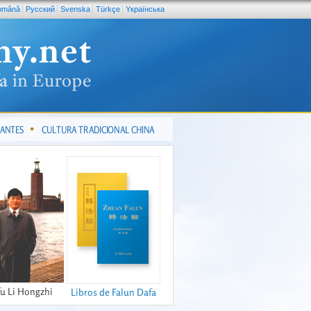
omână
Pусский
Svenska
Türkçe
Yкраїнська
CANTES
CULTURA TRADICIONAL CHINA
fu Li Hongzhi
Libros de Falun Dafa