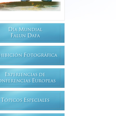
D
M
ÍA
UNDIAL
F
D
ALUN
AFA
F
HIBICIÓN
OTOGRÁFICA
E
XPERIENCIAS DE
E
ONFERENCIAS
UROPEAS
T
E
ÓPICOS
SPECIALES