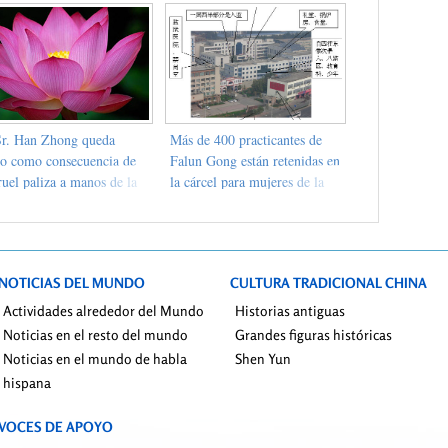
Sr. Han Zhong queda
Más de 400 practicantes de
go como consecuencia de
Falun Gong están retenidas en
ruel paliza a manos de la
la cárcel para mujeres de la
cía mientras estuvo
provincia de Shandong (fotos)
errado secretamente
nte seis años
NOTICIAS DEL MUNDO
CULTURA TRADICIONAL CHINA
Actividades alrededor del Mundo
Historias antiguas
Noticias en el resto del mundo
Grandes figuras históricas
Noticias en el mundo de habla
Shen Yun
hispana
VOCES DE APOYO