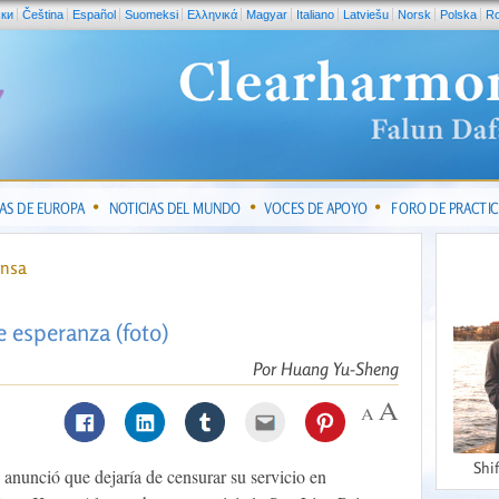
ски
Čeština
Español
Suomeksi
Ελληνικά
Magyar
Italiano
Latviešu
Norsk
Polska
R
IAS DE EUROPA
NOTICIAS DEL MUNDO
VOCES DE APOYO
FORO DE PRACTI
ensa
e esperanza (foto)
Por Huang Yu-Sheng
Shi
nunció que dejaría de censurar su servicio en