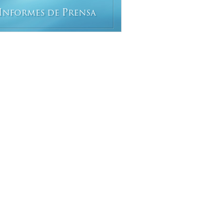
I
P
NFORMES DE
RENSA