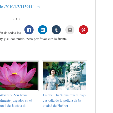
icles/2010/4/5/115911.html
* * *
ón de todos los
y y su contenido, pero por favor cite la fuente.
Weizhi y Zou Jixiu
La Sra. Hu Suhua muere bajo
almente juzgados en el
custodia de la policía de la
unal de Justicia de
ciudad de Hohhot
gken en Mudanjiang