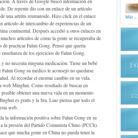
ación. A través de Google buscó información en
oide. De repente dio con un enlace de un artículo
de una artritis reumatoide. Hizo click en el enlace
Más ...
un artículo de intercambio de experiencias de un
ina continental. Después accedió a otros enlaces en
muchos artículos de cómo la gente se recuperaba de
s de practicar Falun Gong. Pensó que quería
e enseñanza de los ejercicios de Falun Gong.
iz y no necesita ninguna medicación. Tiene un bebé
E
X
ar Falun Gong su médico le aconsejó no quedarse
alud. Al recordar el enorme cambio en su vida,
ina web Minghui. Como resultado de buscar en
ue posible obtener una nueva vida en un momento
C
Minghui es gratis y la Sra. Liao piensa que todo el
esta web.
da la información positiva sobre Falun Gong en su
 a la presión del Partido Comunista Chino (PCCh).
ace que mucha gente en China no pueda tener la