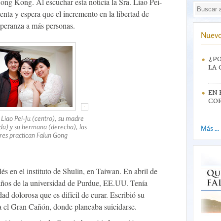
ong Kong. Al escuchar esta noticia la Sra. Liao Pei-
nta y espera que el incremento en la libertad de
esperanza a más personas.
Nuevo
¿PO
LA 
EN 
CO
 Liao Pei-Ju (centro), su madre
rda) y su hermana (derecha), las
Más ...
tres practican Falun Gong
lés en el instituto de Shulin, en Taiwan. En abril de
años de la universidad de Purdue, EE.UU. Tenía
ad dolorosa que es difícil de curar. Escribió su
a el Gran Cañón, donde planeaba suicidarse.