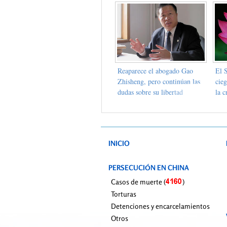
Reaparece el abogado Gao
El 
Zhisheng, pero continúan las
cie
dudas sobre su libertad
la c
poli
enc
dura
INICIO
PERSECUCIÓN EN CHINA
Casos de muerte (
)
Torturas
Detenciones y encarcelamientos
Otros