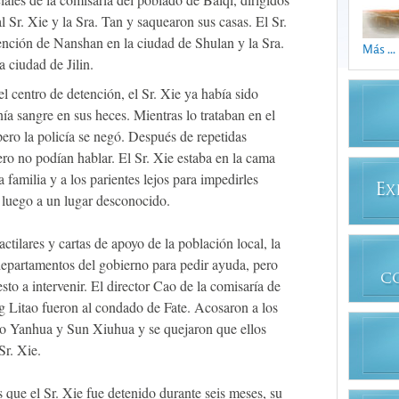
l Sr. Xie y la Sra. Tan y saquearon sus casas. El Sr.
tención de Nanshan en la ciudad de Shulan y la Sra.
Más ...
 ciudad de Jilin.
 centro de detención, el Sr. Xie ya había sido
ía sangre en sus heces. Mientras lo trataban en el
 pero la policía se negó. Después de repetidas
pero no podían hablar. El Sr. Xie estaba en la cama
la familia y a los parientes lejos para impedirles
E
X
o luego a un lugar desconocido.
ctilares y cartas de apoyo de la población local, la
 departamentos del gobierno para pedir ayuda, pero
C
sto a intervenir. El director Cao de la comisaría de
ng Litao fueron al condado de Fate. Acosaron a los
o Yanhua y Sun Xiuhua y se quejaron que ellos
Sr. Xie.
 que el Sr. Xie fue detenido durante seis meses, su