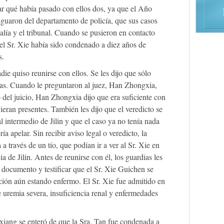
uar qué había pasado con ellos dos, ya que el Año
guaron del departamento de policía, que sus casos
calía y el tribunal. Cuando se pusieron en contacto
e el Sr. Xie había sido condenado a diez años de
s.
adie quiso reunirse con ellos. Se les dijo que sólo
cas. Cuando le preguntaron al juez, Han Zhongxia,
 del juicio, Han Zhongxia dijo que era suficiente con
vieran presentes. También les dijo que el veredicto se
l intermedio de Jilin y que el caso ya no tenía nada
ía apelar. Sin recibir aviso legal o veredicto, la
 a través de un tío, que podían ir a ver al Sr. Xie en
a de Jilin. Antes de reunirse con él, los guardias les
 documento y testificar que el Sr. Xie Guichen se
ión aún estando enfermo. El Sr. Xie fue admitido en
de uremia severa, insuficiencia renal y enfermedades
xiang se enteró de que la Sra. Tan fue condenada a