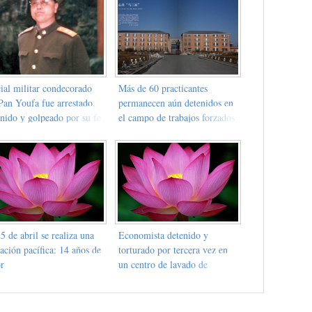
ial militar condecorado
Más de 60 practicantes
Pan Youfa fue arrestado,
permanecen aún detenidos en
enido y golpeado por su fe
el campo de trabajos forzados
Falun Gong
en Masanjia
5 de abril se realiza una
Economista detenido y
ación pacífica: 14 años de
torturado por tercera vez en
or
un centro de lavado de
cerebro