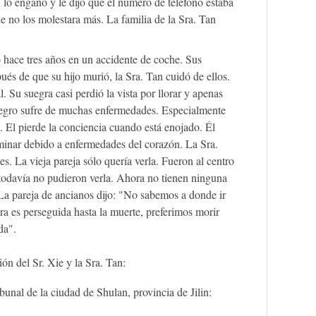
 lo engañó y le dijo que el número de teléfono estaba
e no los molestara más. La familia de la Sra. Tan
.
ó hace tres años en un accidente de coche. Sus
ués de que su hijo murió, la Sra. Tan cuidó de ellos.
. Su suegra casi perdió la vista por llorar y apenas
uegro sufre de muchas enfermedades. Especialmente
. El pierde la conciencia cuando está enojado. Él
aminar debido a enfermedades del corazón. La Sra.
. La vieja pareja sólo quería verla. Fueron al centro
 todavía no pudieron verla. Ahora no tienen ninguna
La pareja de ancianos dijo: "No sabemos a donde ir
ra es perseguida hasta la muerte, preferimos morir
da".
ón del Sr. Xie y la Sra. Tan:
bunal de la ciudad de Shulan, provincia de Jilin: