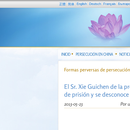
English
Deutsch
Français
Българ
正體
简体
INICIO
PERSECUCIÓN EN CHINA
NOTIC
Formas perversas de persecució
El Sr. Xie Guichen de la p
de prisión y se desconoce
2013-05-23
Por u