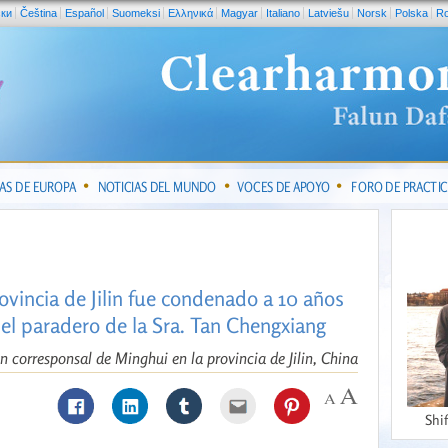
ски
Čeština
Español
Suomeksi
Ελληνικά
Magyar
Italiano
Latviešu
Norsk
Polska
R
IAS DE EUROPA
NOTICIAS DEL MUNDO
VOCES DE APOYO
FORO DE PRACTI
n
rovincia de Jilin fue condenado a 10 años
 el paradero de la Sra. Tan Chengxiang
n corresponsal de Minghui en la provincia de Jilin, China
Shi