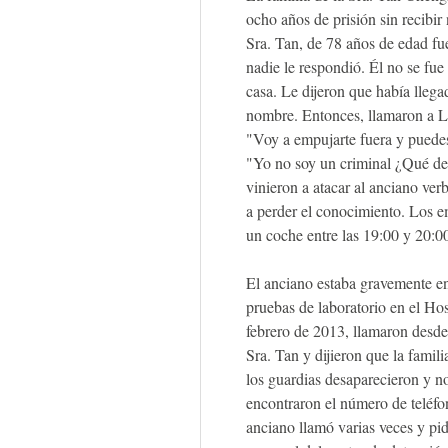
ocho años de prisión sin recibir 
Sra. Tan, de 78 años de edad fue
nadie le respondió. Él no se fue
casa. Le dijeron que había llegad
nombre. Entonces, llamaron a Li, 
"Voy a empujarte fuera y puedes
"Yo no soy un criminal ¿Qué de
vinieron a atacar al anciano ve
a perder el conocimiento. Los em
un coche entre las 19:00 y 20:0
El anciano estaba gravemente en
pruebas de laboratorio en el Hos
febrero de 2013, llamaron desd
Sra. Tan y dijieron que la famili
los guardias desaparecieron y no
encontraron el número de teléfo
anciano llamó varias veces y pid