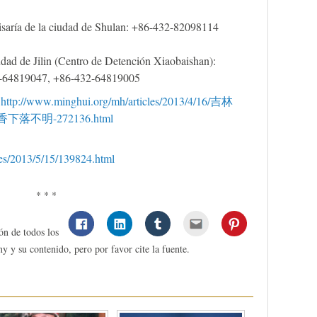
misaría de la ciudad de Shulan: +86-432-82098114
udad de Jilin (Centro de Detención Xiaobaishan):
-64819047, +86-432-64819005
:
http://www.minghui.org/mh/articles/2013/4/16/吉林
不明-272136.html
cles/2013/5/15/139824.html
* * *
ón de todos los
y y su contenido, pero por favor cite la fuente.