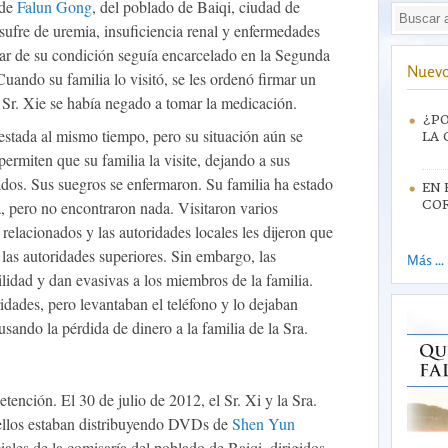
 de
Falun Gong
, del poblado de Baiqi, ciudad de
, sufre de uremia, insuficiencia renal y enfermedades
ar de su condición seguía encarcelado en la Segunda
Nuevo
 Cuando su familia lo visitó, se les ordenó firmar un
l Sr. Xie se había negado a tomar la medicación.
¿PO
stada al mismo tiempo, pero su situación aún se
LA 
ermiten que su familia la visite, dejando a sus
dos. Sus suegros se enfermaron. Su familia ha estado
EN 
, pero no encontraron nada. Visitaron varios
CO
elacionados y las autoridades locales les dijeron que
 las autoridades superiores. Sin embargo, las
Más ...
lidad y dan evasivas a los miembros de la familia.
idades, pero levantaban el teléfono y lo dejaban
usando la pérdida de dinero a la familia de la Sra.
etención. El 30 de julio de 2012, el Sr. Xi y la Sra.
ellos estaban distribuyendo DVDs de
Shen Yun
iales de la comisaría del poblado de Baiqi, dirigidos