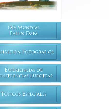
D
M
ÍA
UNDIAL
F
D
ALUN
AFA
F
HIBICIÓN
OTOGRÁFICA
E
XPERIENCIAS DE
E
ONFERENCIAS
UROPEAS
T
E
ÓPICOS
SPECIALES