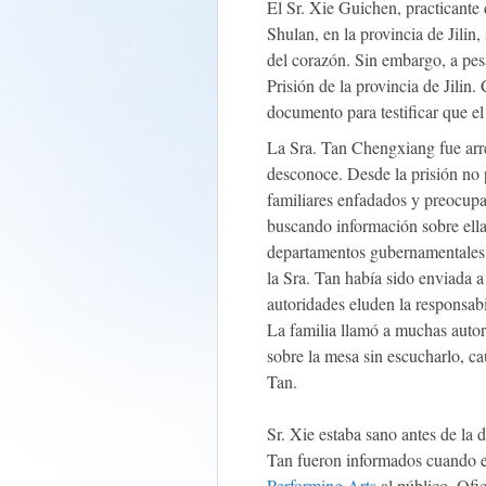
El Sr. Xie Guichen, practicante
Shulan, en la provincia de Jilin
del corazón. Sin embargo, a pes
Prisión de la provincia de Jilin.
documento para testificar que e
La Sra. Tan Chengxiang fue arre
desconoce. Desde la prisión no p
familiares enfadados y preocupa
buscando información sobre ella
departamentos gubernamentales r
la Sra. Tan había sido enviada a
autoridades eluden la responsabi
La familia llamó a muchas autor
sobre la mesa sin escucharlo, ca
Tan.
Sr. Xie estaba sano antes de la d
Tan fueron informados cuando 
Performing Arts
al público. Ofic