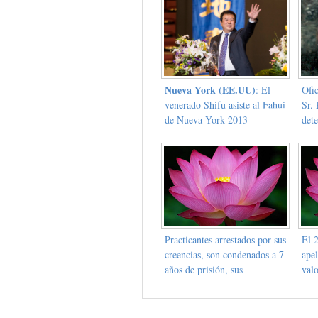
Nueva York (EE.UU)
: El
Ofic
venerado Shifu asiste al Fahui
Sr. 
de Nueva York 2013
det
en 
Practicantes arrestados por sus
El 2
creencias, son condenados a 7
apel
años de prisión, sus
val
apelaciones son revocadas en
un juicio secreto