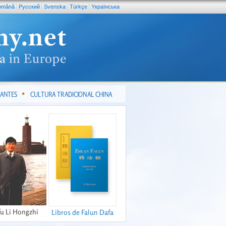
omână
Pусский
Svenska
Türkçe
Yкраїнська
CANTES
CULTURA TRADICIONAL CHINA
fu Li Hongzhi
Libros de Falun Dafa