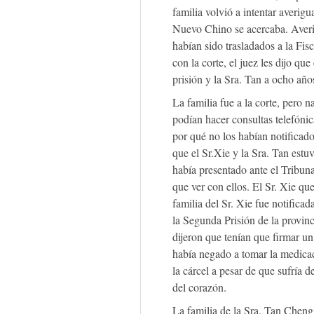
familia volvió a intentar averig
Nuevo Chino se acercaba. Averi
habían sido trasladados a la Fis
con la corte, el juez les dijo qu
prisión y la Sra. Tan a ocho año
La familia fue a la corte, pero n
podían hacer consultas telefóni
por qué no los habían notificado
que el Sr.Xie y la Sra. Tan estu
había presentado ante el Tribuna
que ver con ellos. El Sr. Xie quer
familia del Sr. Xie fue notificada
la Segunda Prisión de la provinci
dijeron que tenían que firmar un
había negado a tomar la medicac
la cárcel a pesar de que sufría 
del corazón.
La familia de la Sra. Tan Cheng