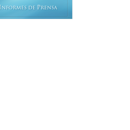
I
P
NFORMES DE
RENSA