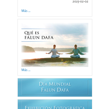
2025-02-02
Más ...
Más ...
D
M
ÍA
UNDIAL
F
D
ALUN
AFA
E
F
XHIBICIÓN
OTOGRÁFICA