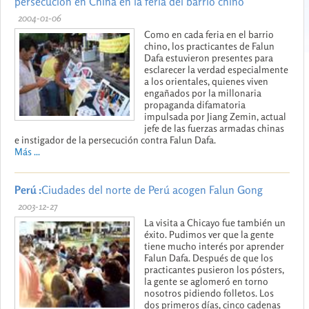
persecución en China en la feria del barrio chino
2004-01-06
Como en cada feria en el barrio
chino, los practicantes de Falun
Dafa estuvieron presentes para
esclarecer la verdad especialmente
a los orientales, quienes viven
engañados por la millonaria
propaganda difamatoria
impulsada por Jiang Zemin, actual
jefe de las fuerzas armadas chinas
e instigador de la persecución contra Falun Dafa.
Más ...
Perú :
Ciudades del norte de Perú acogen Falun Gong
2003-12-27
La visita a Chicayo fue también un
éxito. Pudimos ver que la gente
tiene mucho interés por aprender
Falun Dafa. Después de que los
practicantes pusieron los pósters,
la gente se aglomeró en torno
nosotros pidiendo folletos. Los
dos primeros días, cinco cadenas