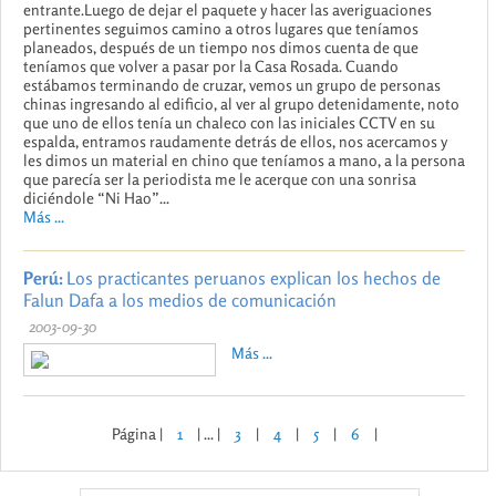
entrante.Luego de dejar el paquete y hacer las averiguaciones
pertinentes seguimos camino a otros lugares que teníamos
planeados, después de un tiempo nos dimos cuenta de que
teníamos que volver a pasar por la Casa Rosada. Cuando
estábamos terminando de cruzar, vemos un grupo de personas
chinas ingresando al edificio, al ver al grupo detenidamente, noto
que uno de ellos tenía un chaleco con las iniciales CCTV en su
espalda, entramos raudamente detrás de ellos, nos acercamos y
les dimos un material en chino que teníamos a mano, a la persona
que parecía ser la periodista me le acerque con una sonrisa
diciéndole “Ni Hao”...
Más ...
Perú:
Los practicantes peruanos explican los hechos de
Falun Dafa a los medios de comunicación
2003-09-30
Más ...
Página |
1
| ... |
3
|
4
|
5
|
6
|