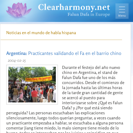
Noticias en el mundo de habla hispana
Argentina:
Practicantes validando el Fa en el barrio chino
2004-02-25
Durante el festejo del año nuevo
chino en Argentina, el stand de
Falun Dafa fue uno de los más
concurridos. Desde el comienzo de
la jornada hasta las últimas horas
de la tarde gran cantidad de gente
se acercó al puesto para
interiorizarse sobre ¿Qué es Falun
Dafa? y ¿Por qué está siendo
perseguida? Las personas escuchaban las explicaciones
silenciosamente, luego todos querían preguntar, a veces cuando
un practicante empezaba a hablar, se escuchaba a alguna persona
comentar Jiang tiene miedo, lo malo siempre tiene miedo de lo
bueno, todos se interesaban por los juicios y coincidían en que