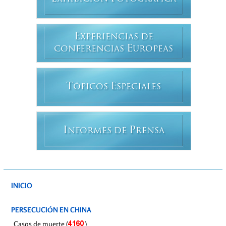
E
XPERIENCIAS DE
E
CONFERENCIAS
UROPEAS
T
E
ÓPICOS
SPECIALES
I
P
NFORMES DE
RENSA
INICIO
PERSECUCIÓN EN CHINA
Casos de muerte (
)