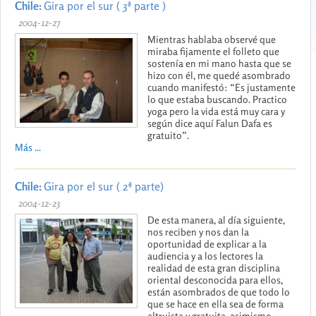
Chile:
Gira por el sur ( 3ª parte )
2004-12-27
Mientras hablaba observé que
miraba fijamente el folleto que
sostenía en mi mano hasta que se
hizo con él, me quedé asombrado
cuando manifestó: “Es justamente
lo que estaba buscando. Practico
yoga pero la vida está muy cara y
según dice aquí Falun Dafa es
gratuito”.
Más ...
Chile:
Gira por el sur ( 2ª parte)
2004-12-23
De esta manera, al día siguiente,
nos reciben y nos dan la
oportunidad de explicar a la
audiencia y a los lectores la
realidad de esta gran disciplina
oriental desconocida para ellos,
están asombrados de que todo lo
que se hace en ella sea de forma
altruista y gratuita, asimismo,