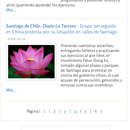
otros queriendo aprender los ejercicios.
Más ...
Santiago de Chile
:
Diario La Tercera
- Grupo perseguido
en China protesta por su situación en calles de Santiago
2004-12-01
Vistiendo camisetas amarillas,
entregando folletos y practicando
sus ejercicios al aire libre, el
movimiento Falun Gong ha
tomado algunas plazas y parques
de Santiago para protestar en
contra del gobierno chino, al cual
acusan de persecución, genocidio y
torturas contra sus miembros.
Más ...
Página |
1
|
2
|
3
|
4
|
5
|
6
|