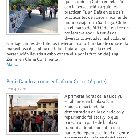
que sucede en China en relación
con la persecución a quienes
practican Falun Dafa en ese país,
practicantes de varios rincones del
mundo viajaron a Santiago, Chile
en el marco de APEC del 15 al 22 de
noviembre 2004. A través de
diversas actividades realizadas en
Santiago, miles de chilenos tuvieron la oportunidad de conocer la
maravillosa disciplina de Falun Dafa, al igual que la cruel
persecución llevada a cabo contra ella por la facción de Jiang
Zemin en China Continental.
Más ...
Perú:
Dando a conocer Dafa en Cusco (1ª parte)
2004-12-01
A primeras horas de la tarde ya
estábamos en la plaza San
Francisco haciendo la
demostración de los ejercicios y
repartiendo folletos, y lo que
parecía una parte de la plaza
tranquila donde no había casi
nadie, de repente se llenó de gente
preguntando y pidiendo folletos y