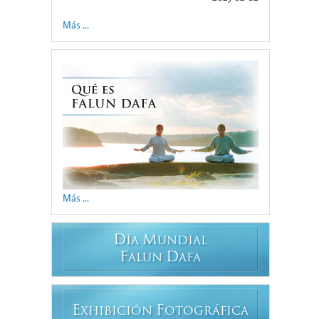
Más ...
Más ...
D
M
ÍA
UNDIAL
F
D
ALUN
AFA
E
F
XHIBICIÓN
OTOGRÁFICA