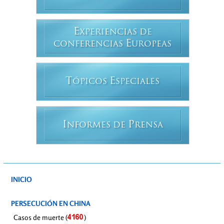
E
XPERIENCIAS DE
E
CONFERENCIAS
UROPEAS
T
E
ÓPICOS
SPECIALES
I
P
NFORMES DE
RENSA
INICIO
PERSECUCIÓN EN CHINA
Casos de muerte (
)