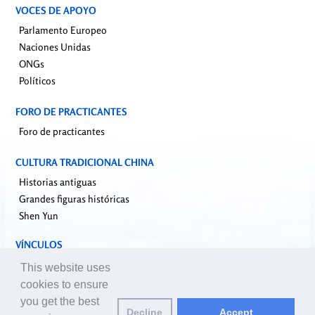
VOCES DE APOYO
Parlamento Europeo
Naciones Unidas
ONGs
Políticos
FORO DE PRACTICANTES
Foro de practicantes
CULTURA TRADICIONAL CHINA
Historias antiguas
Grandes figuras históricas
Shen Yun
VÍNCULOS
falundafa.org
This website uses
faluninfo.net
cookies to ensure
minghui.org
you get the best
Decline
Accept
pureinsight.org