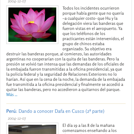
2004-12-07
Todos los incidentes ocurrieron
porque había gente que no quería
–a cualquier costo- que Hu y la
delegación viera las banderas que
fueron vistas en el aeropuerto. Ya
que los teléfonos de los
practicantes están intervenidos, el
grupo de chinos estaba
organizado. Su objetivo era
destruir las banderas porque, al comienzo, las autoridades
argentinas no cooperarían con la quita de las banderas. Pero la
presión se volvió tan intensa que las demandas de los oficiales de
la embajada fueron transmitidas a la oficina presidencial, ya que
la policía federal y la seguridad de Relaciones Exteriores no lo
harían. Así que en la cena de la noche, la demanda de la embajada
fue transmitida a la oficina presidencial y finalmente se accedió a
quitar las banderas, pero no accedieron a quitarnos del parque.
Más ...
Perú
: Dando a conocer Dafa en Cusco (2ª parte)
2004-12-07
El día 19 a las 8 de la mañana
comenzamos enseñando a los