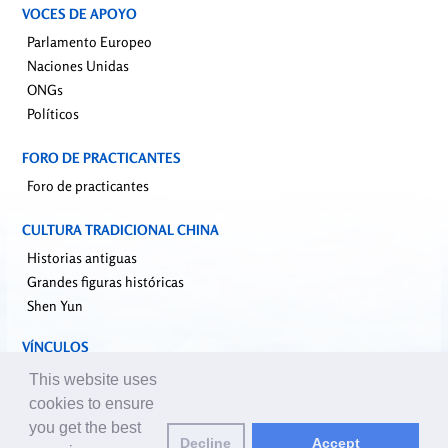
VOCES DE APOYO
Parlamento Europeo
Naciones Unidas
ONGs
Políticos
FORO DE PRACTICANTES
Foro de practicantes
CULTURA TRADICIONAL CHINA
Historias antiguas
Grandes figuras históricas
Shen Yun
VÍNCULOS
falundafa.org
This website uses
faluninfo.net
cookies to ensure
minghui.org
you get the best
Decline
Accept
pureinsight.org