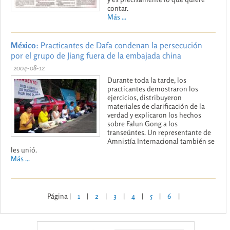
contar.
Más ...
México
: Practicantes de Dafa condenan la persecución
por el grupo de Jiang fuera de la embajada china
2004-08-12
Durante toda la tarde, los
practicantes demostraron los
ejercicios, distribuyeron
materiales de clarificación de la
verdad y explicaron los hechos
sobre Falun Gong a los
transeúntes. Un representante de
Amnistía Internacional también se
les unió.
Más ...
Página |
1
|
2
|
3
|
4
|
5
|
6
|