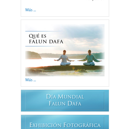
Más ...
Más ...
D
M
ÍA
UNDIAL
F
D
ALUN
AFA
E
F
XHIBICIÓN
OTOGRÁFICA