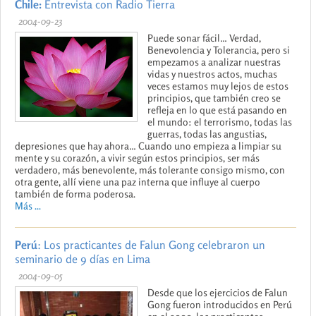
Chile:
Entrevista con Radio Tierra
2004-09-23
Puede sonar fácil… Verdad,
Benevolencia y Tolerancia, pero si
empezamos a analizar nuestras
vidas y nuestros actos, muchas
veces estamos muy lejos de estos
principios, que también creo se
refleja en lo que está pasando en
el mundo: el terrorismo, todas las
guerras, todas las angustias,
depresiones que hay ahora… Cuando uno empieza a limpiar su
mente y su corazón, a vivir según estos principios, ser más
verdadero, más benevolente, más tolerante consigo mismo, con
otra gente, allí viene una paz interna que influye al cuerpo
también de forma poderosa.
Más ...
Perú
: Los practicantes de Falun Gong celebraron un
seminario de 9 días en Lima
2004-09-05
Desde que los ejercicios de Falun
Gong fueron introducidos en Perú