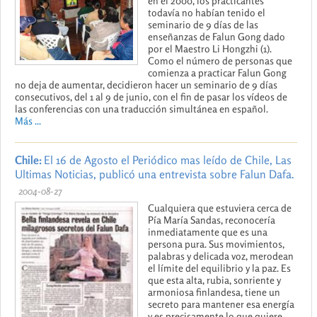
en el 2000, los practicantes
todavía no habían tenido el
seminario de 9 días de las
enseñanzas de Falun Gong dado
por el Maestro Li Hongzhi (1).
Como el número de personas que
comienza a practicar Falun Gong
no deja de aumentar, decidieron hacer un seminario de 9 días
consecutivos, del 1 al 9 de junio, con el fin de pasar los vídeos de
las conferencias con una traducción simultánea en español.
Más ...
Chile:
El 16 de Agosto el Periódico mas leído de Chile, Las
Ultimas Noticias, publicó una entrevista sobre Falun Dafa.
2004-08-27
Cualquiera que estuviera cerca de
Pía María Sandas, reconocería
inmediatamente que es una
persona pura. Sus movimientos,
palabras y delicada voz, merodean
el límite del equilibrio y la paz. Es
que esta alta, rubia, sonriente y
armoniosa finlandesa, tiene un
secreto para mantener esa energía
y es precisamente lo que quiere