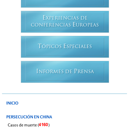
E
XPERIENCIAS DE
E
CONFERENCIAS
UROPEAS
T
E
ÓPICOS
SPECIALES
I
P
NFORMES DE
RENSA
INICIO
PERSECUCIÓN EN CHINA
Casos de muerte (
)