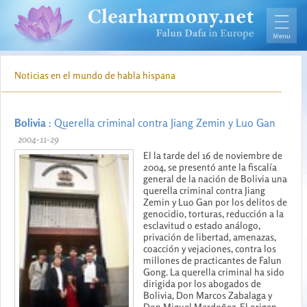
Noticias en el mundo de habla hispana
Bolivia
: Querella criminal contra Jiang Zemin y Luo Gan
2004-11-29
El la tarde del 16 de noviembre de
2004, se presentó ante la fiscalía
general de la nación de Bolivia una
querella criminal contra Jiang
Zemin y Luo Gan por los delitos de
genocidio, torturas, reducción a la
esclavitud o estado análogo,
privación de libertad, amenazas,
coacción y vejaciones, contra los
millones de practicantes de Falun
Gong. La querella criminal ha sido
dirigida por los abogados de
Bolivia, Don Marcos Zabalaga y
Don Miguel Mardoñez. El origen