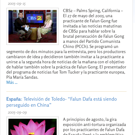
2005-09-15
CBS2 – Palms Spring, California –
El 27 de mayo del 2005, una
practicante de Falun Gong fue
invitada a las noticias matutinas
de CBS2 para hablar sobre la
brutal persecución de Falun Gong
a manos del Partido Comunista
Chino (PCCh). Se programó un
segmento de dos minutos para la entrevista, pero los productores
cambiaron de idea y decidieron también invitar a la practicante a
unirse a la segunda hora de noticias de la mañana con el objetivo
de hablar también sobre la práctica de Falun Gong. El presentador
del programa de noticias fue Tom Tucker y la practicante europea,
Pía María Sandas.
Más ...
España
: Televisión de Toledo- “Falun Dafa está siendo
perseguido en China”
2005-09-09
A principios de agosto, la gira
exposición anti-tortura organizada
por los practicantes de Falun Dafa
de España llegó a la emblemática