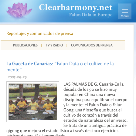
Reportajes y comunicados de prensa
PUBLICACIONES
|
TV Y RADIO
|
COMUNICADOS DE PRENSA
La Gaceta de Canarias
: “Falun Data o el cultivo de la
mente”
2005-09-29
LAS PALMAS DE G. Canaria-En la
década de los 90 se hizo muy
popular en China una nueva
disciplina para equilibrar el cuerpo
y la mente: el Falun Dafa o Falun
Gong, una filosofía que busca el
cultivo de corazón a través del
estudio de naturaleza del universo.
Se trata de una antigua práctica de
qigong que mejora el estado físico a través de cinco ejercicios
básicos de muy fácil aprendizaje.