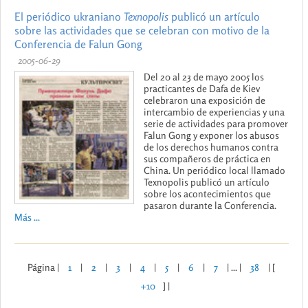
El periódico ukraniano
Texnopolis
publicó un artículo
sobre las actividades que se celebran con motivo de la
Conferencia de Falun Gong
2005-06-29
Del 20 al 23 de mayo 2005 los
practicantes de Dafa de Kiev
celebraron una exposición de
intercambio de experiencias y una
serie de actividades para promover
Falun Gong y exponer los abusos
de los derechos humanos contra
sus compañeros de práctica en
China. Un periódico local llamado
Texnopolis publicó un artículo
sobre los acontecimientos que
pasaron durante la Conferencia.
Más ...
Página |
1
|
2
|
3
|
4
|
5
|
6
|
7
| ... |
38
| [
+10
] |