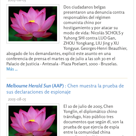
Dos ciudadanos belgas
presentaron una denuncia contra
responsables del régimen
comunista chino por
hostigamiento y por atacar su
modo de vida: Nicolás SCHOLS y
Yuhong SHI contra LUO Gan,
ZHOU Yongkang, LIU Jing y XU
Yongyue. Georges-Henri Beauthier,
abogado de los demandantes, explicó este asunto en una
conferencia de prensa el martes 19 de julio a las 10h 30 en el
Palacio de Justicia - Antesala - Plaza Poelaert, 1000 - Bruselas.
Más ...
Melbourne Herald Sun
(AAP)
: Chen muestra la prueba de
sus declaraciones de espionaje
2005-08-05
El 10 de julio de 2005, Chen
Yonglin, el diplomático chino
tránsfugo, hizo público tres
documentos que según él, son la
prueba de que ejercía de espía
entre la comunidad china