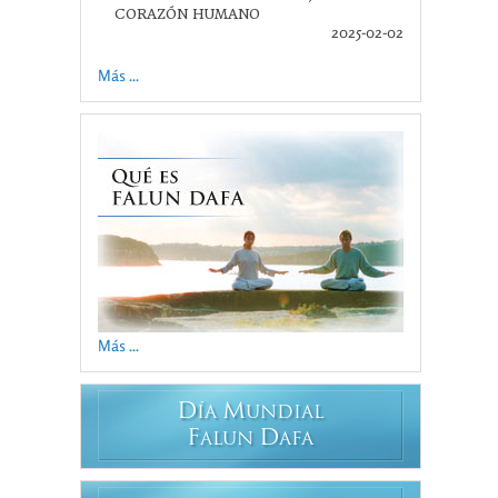
CORAZÓN HUMANO
2025-02-02
Más ...
Más ...
D
M
ÍA
UNDIAL
F
D
ALUN
AFA