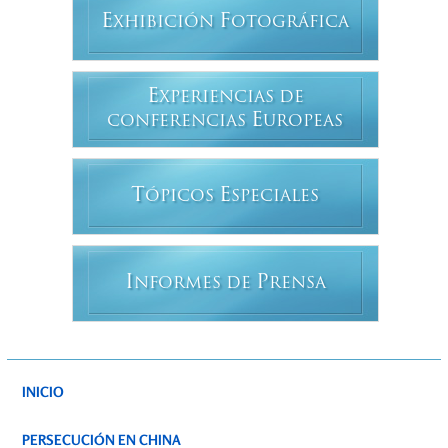
E
F
XHIBICIÓN
OTOGRÁFICA
E
XPERIENCIAS DE
E
CONFERENCIAS
UROPEAS
T
E
ÓPICOS
SPECIALES
I
P
NFORMES DE
RENSA
INICIO
PERSECUCIÓN EN CHINA